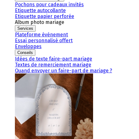
Pochons pour cadeaux invités
Etiquette autocollante
Etiquette papier perforée
Album photo mariage
Services
Plateforme événement
Essai personnalisé offert
Enveloppes
Conseils
Idées de texte faire-part mariage
Textes de remerciement mariage
Quand envoyer un faire-part de mariage ?