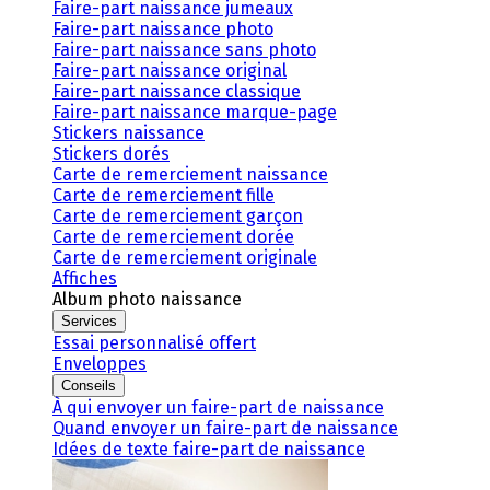
Faire-part naissance jumeaux
Faire-part naissance photo
Faire-part naissance sans photo
Faire-part naissance original
Faire-part naissance classique
Faire-part naissance marque-page
Stickers naissance
Stickers dorés
Carte de remerciement naissance
Carte de remerciement fille
Carte de remerciement garçon
Carte de remerciement dorée
Carte de remerciement originale
Affiches
Album photo naissance
Services
Essai personnalisé offert
Enveloppes
Conseils
À qui envoyer un faire-part de naissance
Quand envoyer un faire-part de naissance
Idées de texte faire-part de naissance