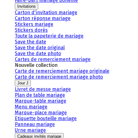
Faire-part mariage bohème
Invitations
Carton d'invitation mariage
Carton réponse mariage
Stickers mariage
Stickers dorés
Toute la papeterie de mariage
Save the date
Save the date original
Save the date photo
Cartes de remerciement mariage
Nouvelle collection
Carte de remerciement mariage originale
Carte de remerciement mariage photo
Jour J
Livret de messe mariage
Plan de table mariage
Marque-table mariage
Menu mariage
Marque-place mariage
Etiquette bouteille mariage
Panneau mariage
Urne mariage
Cadeaux invités mariage