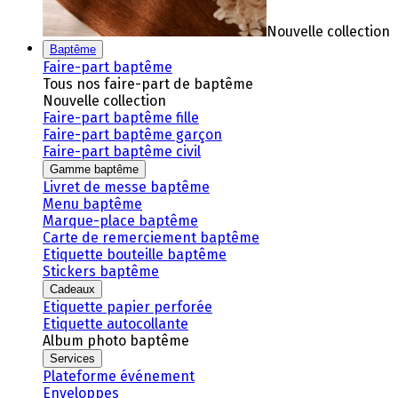
Nouvelle collection
Baptême
Faire-part baptême
Tous nos faire-part de baptême
Nouvelle collection
Faire-part baptême fille
Faire-part baptême garçon
Faire-part baptême civil
Gamme baptême
Livret de messe baptême
Menu baptême
Marque-place baptême
Carte de remerciement baptême
Etiquette bouteille baptême
Stickers baptême
Cadeaux
Etiquette papier perforée
Etiquette autocollante
Album photo baptême
Services
Plateforme événement
Enveloppes