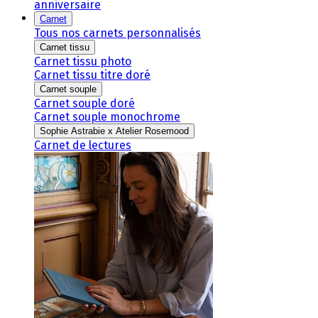
anniversaire
Carnet
Tous nos carnets personnalisés
Carnet tissu
Carnet tissu photo
Carnet tissu titre doré
Carnet souple
Carnet souple doré
Carnet souple monochrome
Sophie Astrabie x Atelier Rosemood
Carnet de lectures