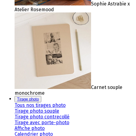
Sophie Astrabie x
Atelier Rosemood
Carnet souple
monochrome
Tirage photo
Tous nos tirages photo
Tirage photo souple
Tirage photo contrecollé
Tirage avec porte-photo
Affiche photo
Calendrier photo