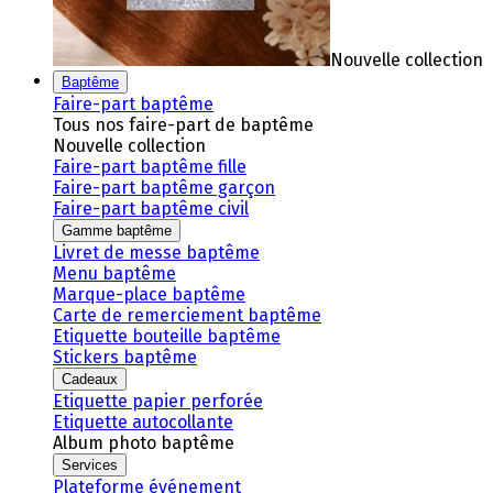
Nouvelle collection
Baptême
Faire-part baptême
Tous nos faire-part de baptême
Nouvelle collection
Faire-part baptême fille
Faire-part baptême garçon
Faire-part baptême civil
Gamme baptême
Livret de messe baptême
Menu baptême
Marque-place baptême
Carte de remerciement baptême
Etiquette bouteille baptême
Stickers baptême
Cadeaux
Etiquette papier perforée
Etiquette autocollante
Album photo baptême
Services
Plateforme événement