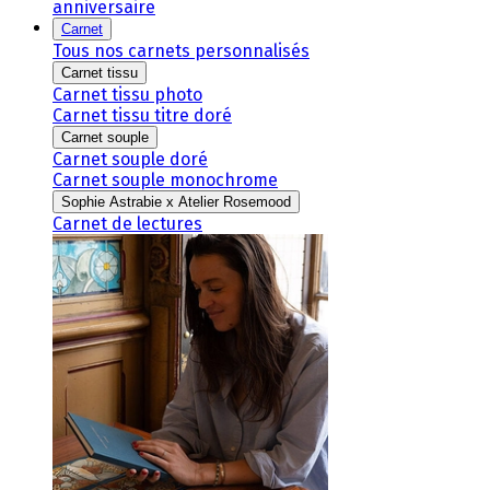
anniversaire
Carnet
Tous nos carnets personnalisés
Carnet tissu
Carnet tissu photo
Carnet tissu titre doré
Carnet souple
Carnet souple doré
Carnet souple monochrome
Sophie Astrabie x Atelier Rosemood
Carnet de lectures