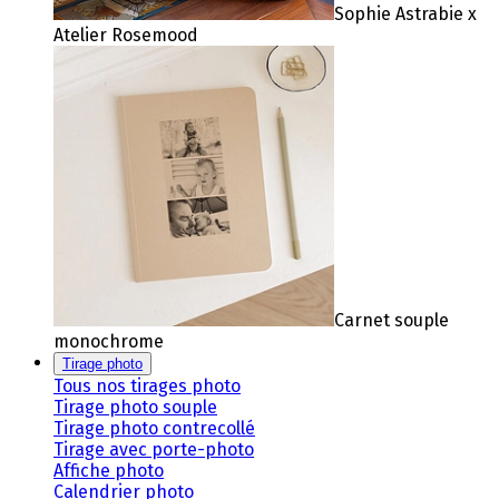
Sophie Astrabie x
Atelier Rosemood
Carnet souple
monochrome
Tirage photo
Tous nos tirages photo
Tirage photo souple
Tirage photo contrecollé
Tirage avec porte-photo
Affiche photo
Calendrier photo