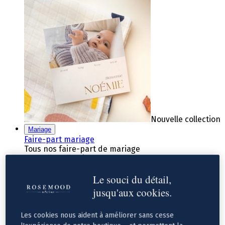
Nouvelle collection
Mariage
Faire-part mariage
Tous nos faire-part de mariage
Nouvelle collection
Faire-part mariage original
Le souci du détail,
Faire-part mariage classique
Faire-part mariage champêtre
jusqu'aux cookies.
Faire-part mariage vintage
Faire-part mariage nature
Faire-part mariage photo
Les cookies nous aident à améliorer sans cesse