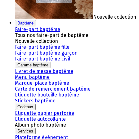
Nouvelle collection
Baptême
Faire-part baptême
Tous nos faire-part de baptême
Nouvelle collection
Faire-part baptême fille
Faire-part baptême garçon
Faire-part baptême civil
Gamme baptême
Livret de messe baptême
Menu baptême
Marque-place baptême
Carte de remerciement baptême
Etiquette bouteille baptême
Stickers baptême
Cadeaux
Etiquette papier perforée
Etiquette autocollante
Album photo baptême
Services
Plateforme événement