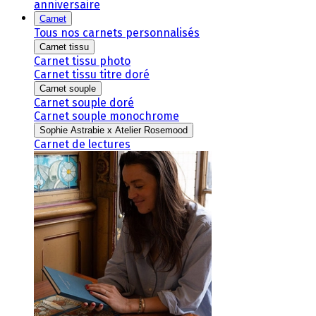
anniversaire
Carnet
Tous nos carnets personnalisés
Carnet tissu
Carnet tissu photo
Carnet tissu titre doré
Carnet souple
Carnet souple doré
Carnet souple monochrome
Sophie Astrabie x Atelier Rosemood
Carnet de lectures