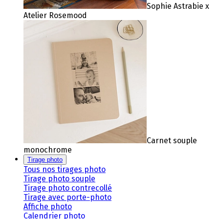
Sophie Astrabie x
Atelier Rosemood
Carnet souple
monochrome
Tirage photo
Tous nos tirages photo
Tirage photo souple
Tirage photo contrecollé
Tirage avec porte-photo
Affiche photo
Calendrier photo