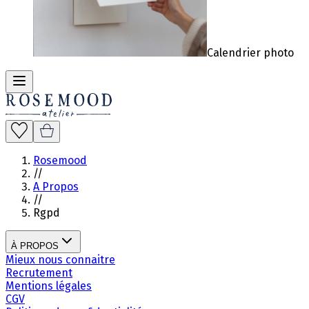
Calendrier photo
Rosemood
//
A Propos
//
Rgpd
À PROPOS
Mieux nous connaitre
Recrutement
Mentions légales
CGV