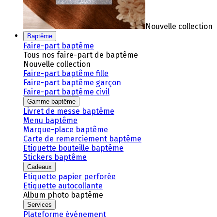
Nouvelle collection
Baptême
Faire-part baptême
Tous nos faire-part de baptême
Nouvelle collection
Faire-part baptême fille
Faire-part baptême garçon
Faire-part baptême civil
Gamme baptême
Livret de messe baptême
Menu baptême
Marque-place baptême
Carte de remerciement baptême
Etiquette bouteille baptême
Stickers baptême
Cadeaux
Etiquette papier perforée
Etiquette autocollante
Album photo baptême
Services
Plateforme événement