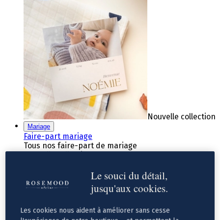
Nouvelle collection
Mariage
Faire-part mariage
Tous nos faire-part de mariage
Nouvelle collection
Faire-part mariage original
Le souci du détail,
Faire-part mariage classique
Faire-part mariage champêtre
jusqu'aux cookies.
Faire-part mariage vintage
Faire-part mariage nature
Faire-part mariage photo
Les cookies nous aident à améliorer sans cesse