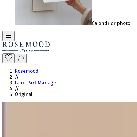
Calendrier photo
Rosemood
//
Faire Part Mariage
//
Original