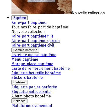
Nouvelle collection
Baptême
Faire-part baptême
Tous nos faire-part de baptême
Nouvelle collection
Faire-part baptême fille
Faire-part baptême garçon
Faire-part baptême civil
Gamme baptême
Livret de messe baptême
Menu baptême
Marque-place baptême
Carte de remerciement baptême
Etiquette bouteille baptême
Stickers baptême
Cadeaux
Etiquette papier perforée
Etiquette autocollante
Album photo baptême
Services
Plateforme événement