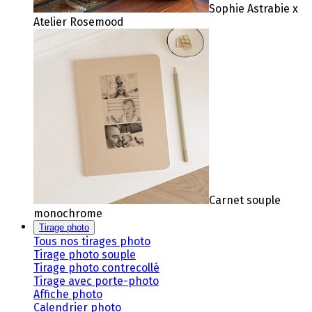
Sophie Astrabie x
Atelier Rosemood
Carnet souple
monochrome
Tirage photo
Tous nos tirages photo
Tirage photo souple
Tirage photo contrecollé
Tirage avec porte-photo
Affiche photo
Calendrier photo