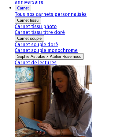
anniversaire
Carnet
Tous nos carnets personnalisés
Carnet tissu
Carnet tissu photo
Carnet tissu titre doré
Carnet souple
Carnet souple doré
Carnet souple monochrome
Sophie Astrabie x Atelier Rosemood
Carnet de lectures