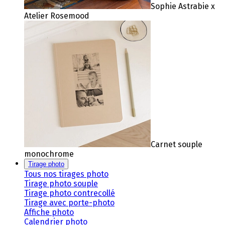
Sophie Astrabie x
Atelier Rosemood
Carnet souple
monochrome
Tirage photo
Tous nos tirages photo
Tirage photo souple
Tirage photo contrecollé
Tirage avec porte-photo
Affiche photo
Calendrier photo