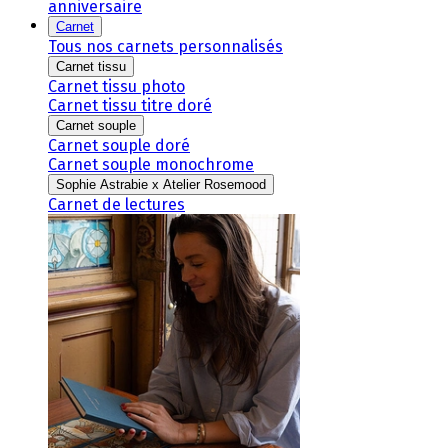
anniversaire
Carnet
Tous nos carnets personnalisés
Carnet tissu
Carnet tissu photo
Carnet tissu titre doré
Carnet souple
Carnet souple doré
Carnet souple monochrome
Sophie Astrabie x Atelier Rosemood
Carnet de lectures