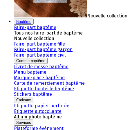
Nouvelle collection
Baptême
Faire-part baptême
Tous nos faire-part de baptême
Nouvelle collection
Faire-part baptême fille
Faire-part baptême garçon
Faire-part baptême civil
Gamme baptême
Livret de messe baptême
Menu baptême
Marque-place baptême
Carte de remerciement baptême
Etiquette bouteille baptême
Stickers baptême
Cadeaux
Etiquette papier perforée
Etiquette autocollante
Album photo baptême
Services
Plateforme événement