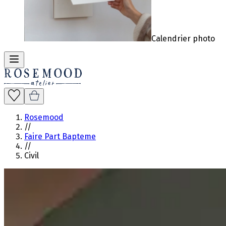
Calendrier photo
Rosemood
//
Faire Part Bapteme
//
Civil