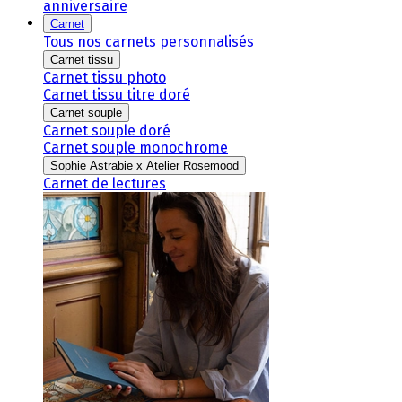
anniversaire
Carnet
Tous nos carnets personnalisés
Carnet tissu
Carnet tissu photo
Carnet tissu titre doré
Carnet souple
Carnet souple doré
Carnet souple monochrome
Sophie Astrabie x Atelier Rosemood
Carnet de lectures