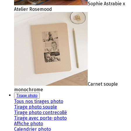
Sophie Astrabie x
Atelier Rosemood
Carnet souple
monochrome
Tirage photo
Tous nos tirages photo
Tirage photo souple
Tirage photo contrecollé
Tirage avec porte-photo
Affiche photo
Calendrier photo