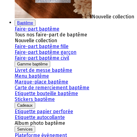
Nouvelle collection
Baptême
Faire-part baptême
Tous nos faire-part de baptême
Nouvelle collection
Faire-part baptême fille
Faire-part baptême garçon
Faire-part baptême civil
Gamme baptême
Livret de messe baptême
Menu baptême
Marque-place baptême
Carte de remerciement baptême
Etiquette bouteille baptême
Stickers baptême
Cadeaux
Etiquette papier perforée
Etiquette autocollante
Album photo baptême
Services
Plateforme événement