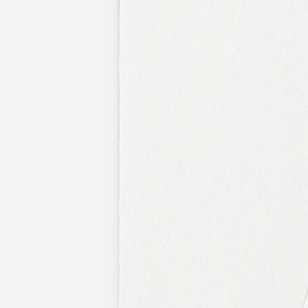
Faire-part mariage bohème
Invitations
Carton d'invitation mariage
Carton réponse mariage
Stickers mariage
Stickers dorés
Toute la papeterie de mariage
Save the date
Save the date original
Save the date photo
Cartes de remerciement mariage
Nouvelle collection
Carte de remerciement mariage originale
Carte de remerciement mariage photo
Jour J
Livret de messe mariage
Plan de table mariage
Marque-table mariage
Menu mariage
Marque-place mariage
Etiquette bouteille mariage
Panneau mariage
Urne mariage
Cadeaux invités mariage