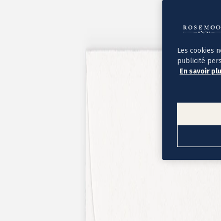
Album photo ouverture à plat
Par occasion
Album photo de l'année
Album photo naissance
Album photo mariage
Album photo baptême
Les cookies n
Album photo voyage
publicité per
Le savoir-faire Rosemood
En savoir pl
Nos papiers
Nos formats et tarifs
Délais et livraison
Voir tous nos albums photo
Coffret album photo