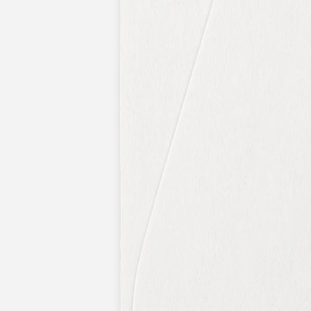
Nouvelle collection
Baptême
Faire-part baptême
Tous nos faire-part de baptême
Nouvelle collection
Faire-part baptême fille
Faire-part baptême garçon
Faire-part baptême civil
Gamme baptême
Livret de messe baptême
Menu baptême
Marque-place baptême
Carte de remerciement baptême
Etiquette bouteille baptême
Stickers baptême
Cadeaux
Etiquette papier perforée
Etiquette autocollante
Album photo baptême
Services
Plateforme événement
Enveloppes