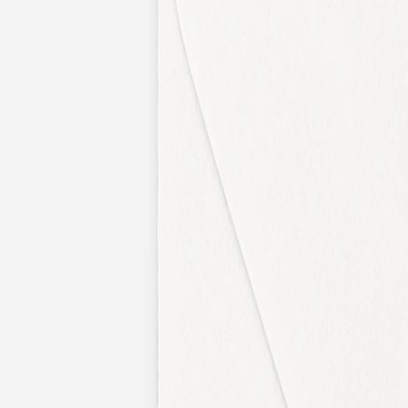
Apaches Collections
Album photo tissu
Naissance
Faire-part naissance
Tous nos faire-part de naissance
Nouvelle collection
Faire-part naissance fille
Faire-part naissance garçon
Faire-part naissance mixte