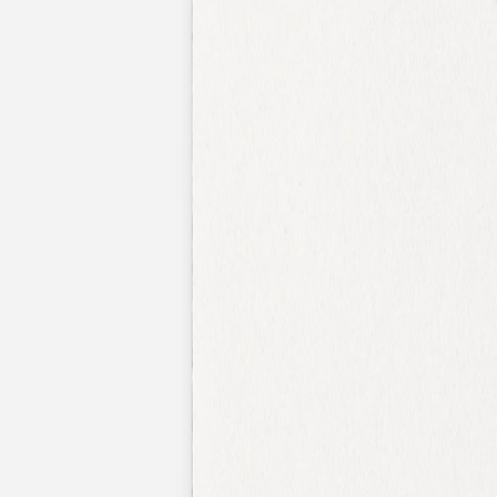
Nouvelle collection
Mariage
Faire-part mariage
Tous nos faire-part de mariage
Nouvelle collection
Faire-part mariage original
Faire-part mariage classique
Faire-part mariage champêtre
Faire-part mariage vintage
Faire-part mariage nature
Faire-part mariage photo
Faire-part mariage doré