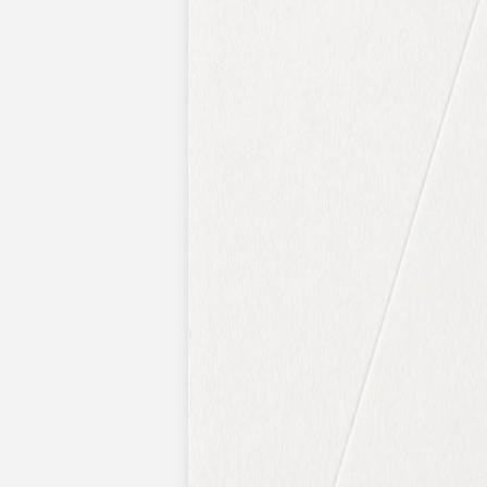
Pochons pour cadeaux invités
Etiquette autocollante
Etiquette papier perforée
Album photo mariage
Services
Plateforme événement
Essai personnalisé offert
Enveloppes
Conseils
Idées de texte faire-part mariage
Textes de remerciement mariage
Quand envoyer un faire-part de mariage ?