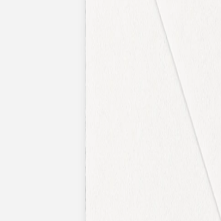
Faire-part naissance jumeaux
Faire-part naissance photo
Faire-part naissance sans photo
Faire-part naissance original
Faire-part naissance classique
Faire-part naissance marque-page
Stickers naissance
Stickers dorés
Carte de remerciement naissance
Carte de remerciement fille
Carte de remerciement garçon
Carte de remerciement dorée
Carte de remerciement originale
Affiches
Album photo naissance
Services
Essai personnalisé offert
Enveloppes
Conseils
À qui envoyer un faire-part de naissance
Quand envoyer un faire-part de naissance
Idées de texte faire-part de naissance