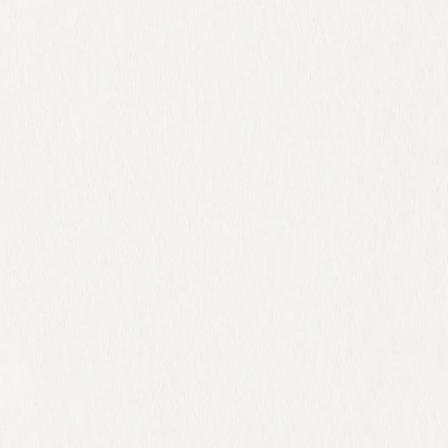
 x Atelier Rosemood