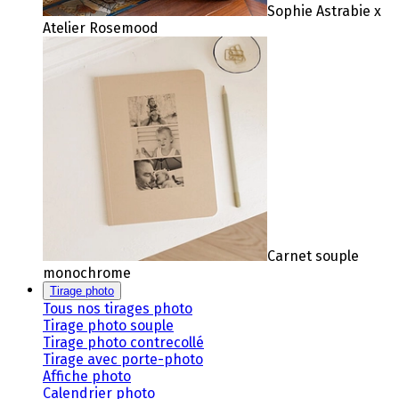
Sophie Astrabie x
Atelier Rosemood
Carnet souple
monochrome
Tirage photo
Tous nos tirages photo
Tirage photo souple
Tirage photo contrecollé
Tirage avec porte-photo
Affiche photo
Calendrier photo