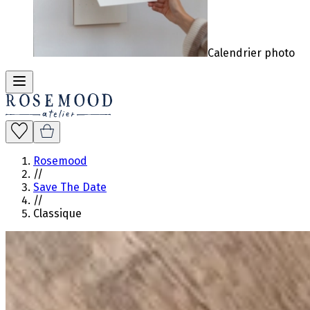
Calendrier photo
Rosemood
//
Save The Date
//
Classique