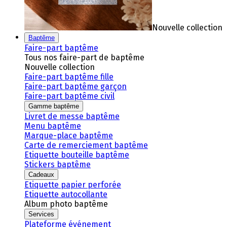
Nouvelle collection
Baptême
Faire-part baptême
Tous nos faire-part de baptême
Nouvelle collection
Faire-part baptême fille
Faire-part baptême garçon
Faire-part baptême civil
Gamme baptême
Livret de messe baptême
Menu baptême
Marque-place baptême
Carte de remerciement baptême
Etiquette bouteille baptême
Stickers baptême
Cadeaux
Etiquette papier perforée
Etiquette autocollante
Album photo baptême
Services
Plateforme événement