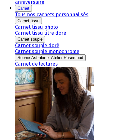
anniversaire
Carnet
Tous nos carnets personnalisés
Carnet tissu
Carnet tissu photo
Carnet tissu titre doré
Carnet souple
Carnet souple doré
Carnet souple monochrome
Sophie Astrabie x Atelier Rosemood
Carnet de lectures