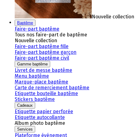
Nouvelle collection
Baptême
Faire-part baptême
Tous nos faire-part de baptême
Nouvelle collection
Faire-part baptême fille
Faire-part baptême garçon
Faire-part baptême civil
Gamme baptême
Livret de messe baptême
Menu baptême
Marque-place baptême
Carte de remerciement baptême
Etiquette bouteille baptême
Stickers baptême
Cadeaux
Etiquette papier perforée
Etiquette autocollante
Album photo baptême
Services
Plateforme événement