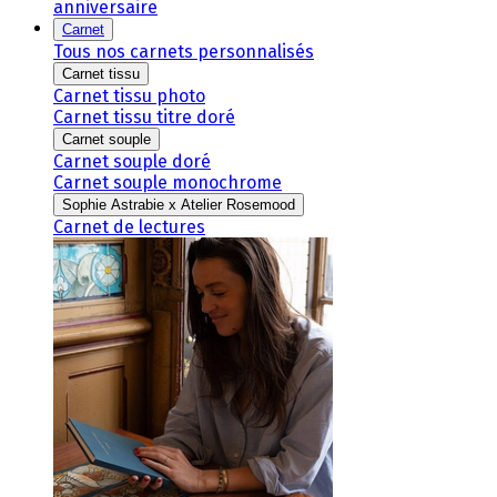
anniversaire
Carnet
Tous nos carnets personnalisés
Carnet tissu
Carnet tissu photo
Carnet tissu titre doré
Carnet souple
Carnet souple doré
Carnet souple monochrome
Sophie Astrabie x Atelier Rosemood
Carnet de lectures