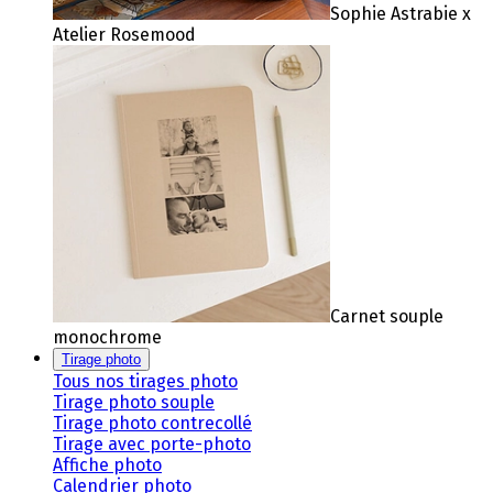
Sophie Astrabie x
Atelier Rosemood
Carnet souple
monochrome
Tirage photo
Tous nos tirages photo
Tirage photo souple
Tirage photo contrecollé
Tirage avec porte-photo
Affiche photo
Calendrier photo