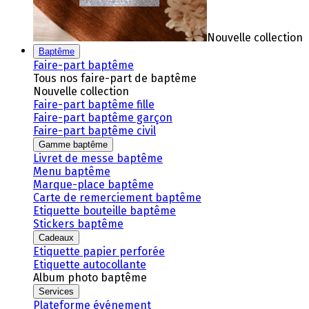
Nouvelle collection
Baptême
Faire-part baptême
Tous nos faire-part de baptême
Nouvelle collection
Faire-part baptême fille
Faire-part baptême garçon
Faire-part baptême civil
Gamme baptême
Livret de messe baptême
Menu baptême
Marque-place baptême
Carte de remerciement baptême
Etiquette bouteille baptême
Stickers baptême
Cadeaux
Etiquette papier perforée
Etiquette autocollante
Album photo baptême
Services
Plateforme événement