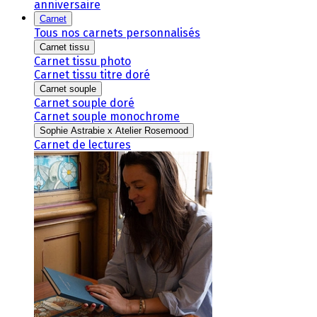
anniversaire
Carnet
Tous nos carnets personnalisés
Carnet tissu
Carnet tissu photo
Carnet tissu titre doré
Carnet souple
Carnet souple doré
Carnet souple monochrome
Sophie Astrabie x Atelier Rosemood
Carnet de lectures