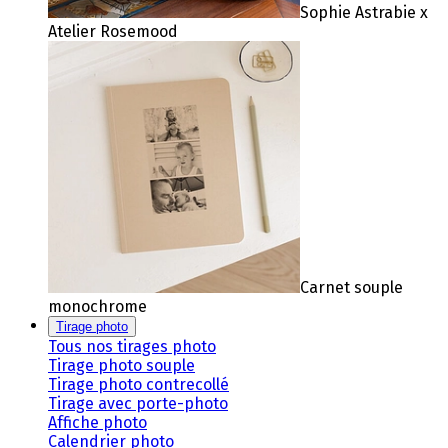
Sophie Astrabie x
Atelier Rosemood
Carnet souple
monochrome
Tirage photo
Tous nos tirages photo
Tirage photo souple
Tirage photo contrecollé
Tirage avec porte-photo
Affiche photo
Calendrier photo