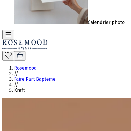
Calendrier photo
Rosemood
//
Faire Part Bapteme
//
Kraft