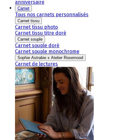
anniversaire
Carnet
Tous nos carnets personnalisés
Carnet tissu
Carnet tissu photo
Carnet tissu titre doré
Carnet souple
Carnet souple doré
Carnet souple monochrome
Sophie Astrabie x Atelier Rosemood
Carnet de lectures