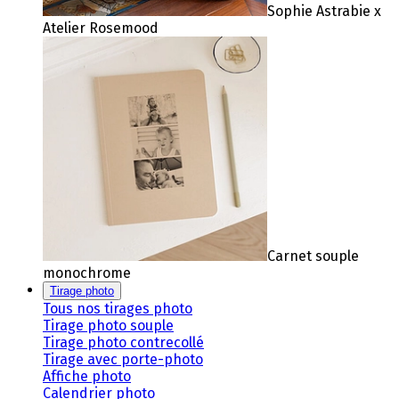
Sophie Astrabie x
Atelier Rosemood
Carnet souple
monochrome
Tirage photo
Tous nos tirages photo
Tirage photo souple
Tirage photo contrecollé
Tirage avec porte-photo
Affiche photo
Calendrier photo