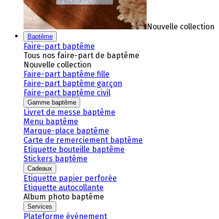
Nouvelle collection
Baptême
Faire-part baptême
Tous nos faire-part de baptême
Nouvelle collection
Faire-part baptême fille
Faire-part baptême garçon
Faire-part baptême civil
Gamme baptême
Livret de messe baptême
Menu baptême
Marque-place baptême
Carte de remerciement baptême
Etiquette bouteille baptême
Stickers baptême
Cadeaux
Etiquette papier perforée
Etiquette autocollante
Album photo baptême
Services
Plateforme événement