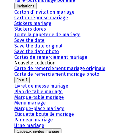
Faire-part mariage bohème
Invitations
Carton d'invitation mariage
Carton réponse mariage
Stickers mariage
Stickers dorés
Toute la papeterie de mariage
Save the date
Save the date original
Save the date photo
Cartes de remerciement mariage
Nouvelle collection
Carte de remerciement mariage originale
Carte de remerciement mariage photo
Jour J
Livret de messe mariage
Plan de table mariage
Marque-table mariage
Menu mariage
Marque-place mariage
Etiquette bouteille mariage
Panneau mariage
Urne mariage
Cadeaux invités mariage