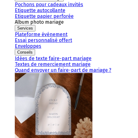
Pochons pour cadeaux invités
Etiquette autocollante
Etiquette papier perforée
Album photo mariage
Services
Plateforme événement
Essai personnalisé offert
Enveloppes
Conseils
Idées de texte faire-part mariage
Textes de remerciement mariage
Quand envoyer un faire-part de mariage ?