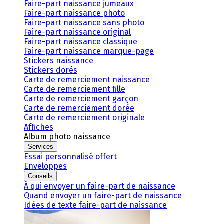
Faire-part naissance jumeaux
Faire-part naissance photo
Faire-part naissance sans photo
Faire-part naissance original
Faire-part naissance classique
Faire-part naissance marque-page
Stickers naissance
Stickers dorés
Carte de remerciement naissance
Carte de remerciement fille
Carte de remerciement garçon
Carte de remerciement dorée
Carte de remerciement originale
Affiches
Album photo naissance
Services
Essai personnalisé offert
Enveloppes
Conseils
À qui envoyer un faire-part de naissance
Quand envoyer un faire-part de naissance
Idées de texte faire-part de naissance