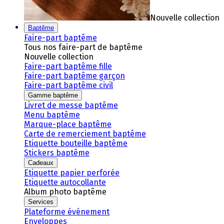
Nouvelle collection
Baptême
Faire-part baptême
Tous nos faire-part de baptême
Nouvelle collection
Faire-part baptême fille
Faire-part baptême garçon
Faire-part baptême civil
Gamme baptême
Livret de messe baptême
Menu baptême
Marque-place baptême
Carte de remerciement baptême
Etiquette bouteille baptême
Stickers baptême
Cadeaux
Etiquette papier perforée
Etiquette autocollante
Album photo baptême
Services
Plateforme événement
Enveloppes