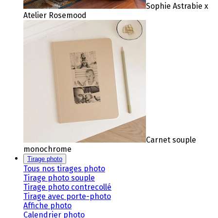
Sophie Astrabie x
Atelier Rosemood
Carnet souple
monochrome
Tirage photo
Tous nos tirages photo
Tirage photo souple
Tirage photo contrecollé
Tirage avec porte-photo
Affiche photo
Calendrier photo