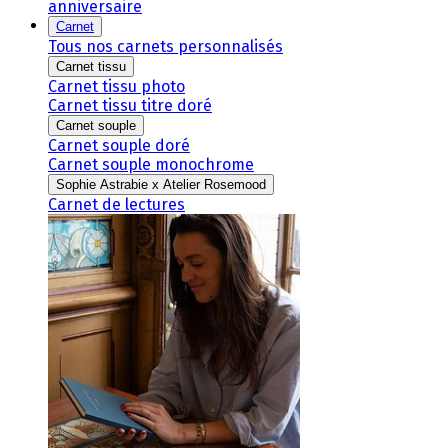
anniversaire
Carnet
Tous nos carnets personnalisés
Carnet tissu
Carnet tissu photo
Carnet tissu titre doré
Carnet souple
Carnet souple doré
Carnet souple monochrome
Sophie Astrabie x Atelier Rosemood
Carnet de lectures