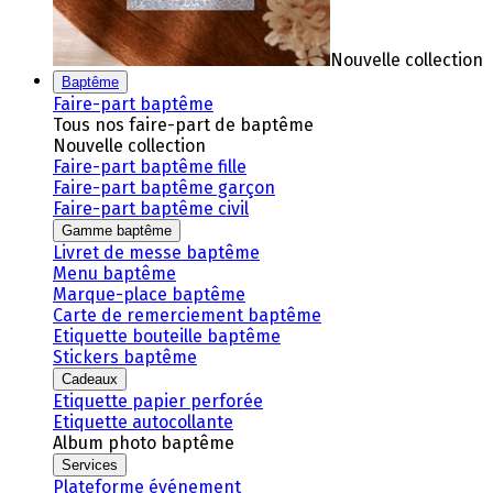
Nouvelle collection
Baptême
Faire-part baptême
Tous nos faire-part de baptême
Nouvelle collection
Faire-part baptême fille
Faire-part baptême garçon
Faire-part baptême civil
Gamme baptême
Livret de messe baptême
Menu baptême
Marque-place baptême
Carte de remerciement baptême
Etiquette bouteille baptême
Stickers baptême
Cadeaux
Etiquette papier perforée
Etiquette autocollante
Album photo baptême
Services
Plateforme événement