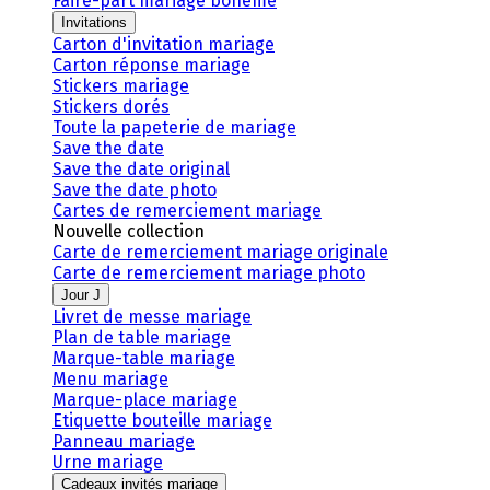
Faire-part mariage bohème
Invitations
Carton d'invitation mariage
Carton réponse mariage
Stickers mariage
Stickers dorés
Toute la papeterie de mariage
Save the date
Save the date original
Save the date photo
Cartes de remerciement mariage
Nouvelle collection
Carte de remerciement mariage originale
Carte de remerciement mariage photo
Jour J
Livret de messe mariage
Plan de table mariage
Marque-table mariage
Menu mariage
Marque-place mariage
Etiquette bouteille mariage
Panneau mariage
Urne mariage
Cadeaux invités mariage