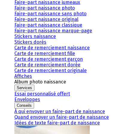
Faire-part naissance jumeaux
Faire-part naissance photo
Faire-part naissance sans photo
Faire-part naissance original
Faire-part naissance classique
Faire-part naissance marque-page
Stickers naissance
Stickers dorés
Carte de remerciement naissance
Carte de remerciement fille
Carte de remerciement garçon
Carte de remerciement dorée
Carte de remerciement originale
Affiches
Album photo naissance
Services
Essai personnalisé offert
Enveloppes
Conseils
À qui envoyer un faire-part de naissance
Quand envoyer un faire-part de naissance
Idées de texte faire-part de naissance