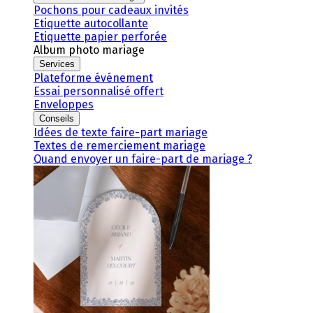
Pochons pour cadeaux invités
Etiquette autocollante
Etiquette papier perforée
Album photo mariage
Services
Plateforme événement
Essai personnalisé offert
Enveloppes
Conseils
Idées de texte faire-part mariage
Textes de remerciement mariage
Quand envoyer un faire-part de mariage ?