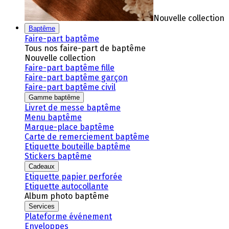
Nouvelle collection
Baptême
Faire-part baptême
Tous nos faire-part de baptême
Nouvelle collection
Faire-part baptême fille
Faire-part baptême garçon
Faire-part baptême civil
Gamme baptême
Livret de messe baptême
Menu baptême
Marque-place baptême
Carte de remerciement baptême
Etiquette bouteille baptême
Stickers baptême
Cadeaux
Etiquette papier perforée
Etiquette autocollante
Album photo baptême
Services
Plateforme événement
Enveloppes