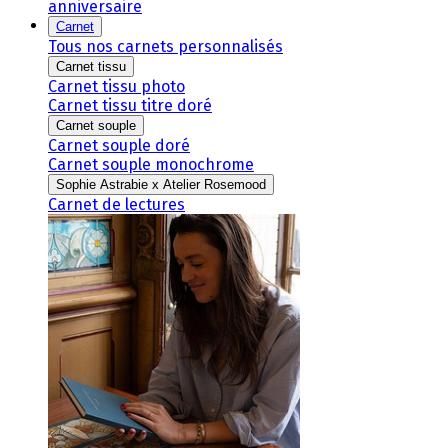
anniversaire
Carnet
Tous nos carnets personnalisés
Carnet tissu
Carnet tissu photo
Carnet tissu titre doré
Carnet souple
Carnet souple doré
Carnet souple monochrome
Sophie Astrabie x Atelier Rosemood
Carnet de lectures