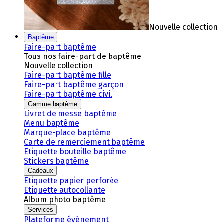
Nouvelle collection
Baptême
Faire-part baptême
Tous nos faire-part de baptême
Nouvelle collection
Faire-part baptême fille
Faire-part baptême garçon
Faire-part baptême civil
Gamme baptême
Livret de messe baptême
Menu baptême
Marque-place baptême
Carte de remerciement baptême
Etiquette bouteille baptême
Stickers baptême
Cadeaux
Etiquette papier perforée
Etiquette autocollante
Album photo baptême
Services
Plateforme événement