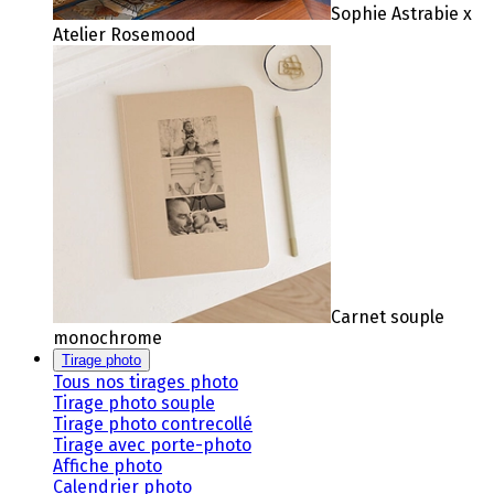
Sophie Astrabie x
Atelier Rosemood
Carnet souple
monochrome
Tirage photo
Tous nos tirages photo
Tirage photo souple
Tirage photo contrecollé
Tirage avec porte-photo
Affiche photo
Calendrier photo