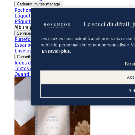
Cadeaux invités mariage
Pochons pour cadeaux invités
Etiquette autocollante
Etiquette papier perforée
Le souci du détail, 
Album photo mariage
Services
Les cookies nous aident à améliorer sans cesse 
Plateforme événement
Essai personnalisé offert
publicité personnalisée et non personnalisée. V
Enveloppes
En savoir plus.
Conseils
Idées de texte faire-part mariage
Para
Textes de remerciement mariage
Quand envoyer un faire-part de mariage ?
Acc
Re