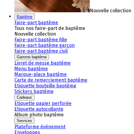
Nouvelle collection
Baptême
Faire-part baptême
Tous nos faire-part de baptême
Nouvelle collection
Faire-part baptême fille
Faire-part baptême garçon
Faire-part baptême civil
Gamme baptême
Livret de messe baptême
Menu baptême
Marque-place baptême
Carte de remerciement baptême
Etiquette bouteille baptême
Stickers baptême
Cadeaux
Etiquette papier perforée
Etiquette autocollante
Album photo baptême
Services
Plateforme événement
Enveloppes