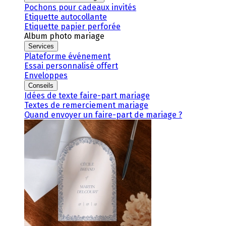
Pochons pour cadeaux invités
Etiquette autocollante
Etiquette papier perforée
Album photo mariage
Services
Plateforme événement
Essai personnalisé offert
Enveloppes
Conseils
Idées de texte faire-part mariage
Textes de remerciement mariage
Quand envoyer un faire-part de mariage ?