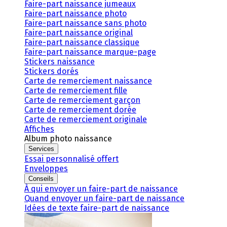
Faire-part naissance jumeaux
Faire-part naissance photo
Faire-part naissance sans photo
Faire-part naissance original
Faire-part naissance classique
Faire-part naissance marque-page
Stickers naissance
Stickers dorés
Carte de remerciement naissance
Carte de remerciement fille
Carte de remerciement garçon
Carte de remerciement dorée
Carte de remerciement originale
Affiches
Album photo naissance
Services
Essai personnalisé offert
Enveloppes
Conseils
À qui envoyer un faire-part de naissance
Quand envoyer un faire-part de naissance
Idées de texte faire-part de naissance