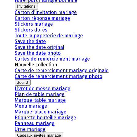
Faire-part mariage bohème
Invitations
Carton d'invitation mariage
Carton réponse mariage
Stickers mariage
Stickers dorés
Toute la papeterie de mariage
Save the date
Save the date original
Save the date photo
Cartes de remerciement mariage
Nouvelle collection
Carte de remerciement mariage originale
Carte de remerciement mariage photo
Jour J
Livret de messe mariage
Plan de table mariage
Marque-table mariage
Menu mariage
Marque-place mariage
Etiquette bouteille mariage
Panneau mariage
Urne mariage
Cadeaux invités mariage