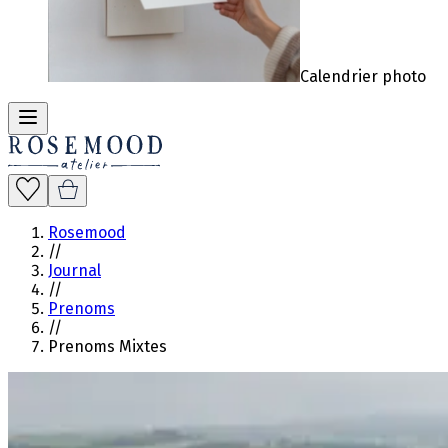
Calendrier photo
Rosemood
//
Journal
//
Prenoms
//
Prenoms Mixtes