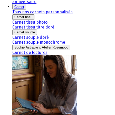
anniversaire
Carnet
Tous nos carnets personnalisés
Carnet tissu
Carnet tissu photo
Carnet tissu titre doré
Carnet souple
Carnet souple doré
Carnet souple monochrome
Sophie Astrabie x Atelier Rosemood
Carnet de lectures