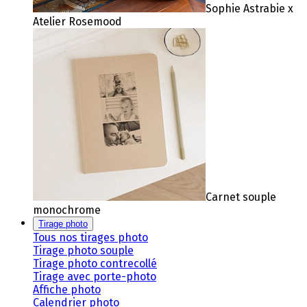
Sophie Astrabie x
Atelier Rosemood
Carnet souple
monochrome
Tirage photo
Tous nos tirages photo
Tirage photo souple
Tirage photo contrecollé
Tirage avec porte-photo
Affiche photo
Calendrier photo