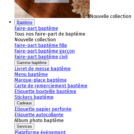
Nouvelle collection
Baptême
Faire-part baptême
Tous nos faire-part de baptême
Nouvelle collection
Faire-part baptême fille
Faire-part baptême garçon
Faire-part baptême civil
Gamme baptême
Livret de messe baptême
Menu baptême
Marque-place baptême
Carte de remerciement baptême
Etiquette bouteille baptême
Stickers baptême
Cadeaux
Etiquette papier perforée
Etiquette autocollante
Album photo baptême
Services
Plateforme événement