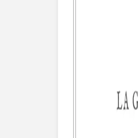
Nouvelle collection
Mariage
Faire-part mariage
Tous nos faire-part de mariage
Nouvelle collection
Faire-part mariage original
Faire-part mariage classique
Faire-part mariage champêtre
Faire-part mariage vintage
Faire-part mariage nature
Faire-part mariage photo
Faire-part mariage doré