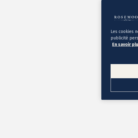
Album photo ouverture à plat
Par occasion
Album photo de l'année
Album photo naissance
Album photo mariage
Album photo baptême
Les cookies n
Album photo voyage
publicité per
Le savoir-faire Rosemood
En savoir pl
Nos papiers
Nos formats et tarifs
Délais et livraison
Voir tous nos albums photo
Coffret album photo