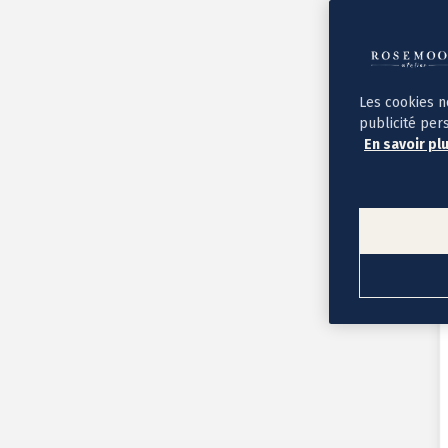
Album photo ouverture à plat
Par occasion
Album photo de l'année
Album photo naissance
Album photo mariage
Album photo baptême
Les cookies n
Album photo voyage
publicité per
Le savoir-faire Rosemood
En savoir pl
Nos papiers
Nos formats et tarifs
Délais et livraison
Voir tous nos albums photo
Coffret album photo