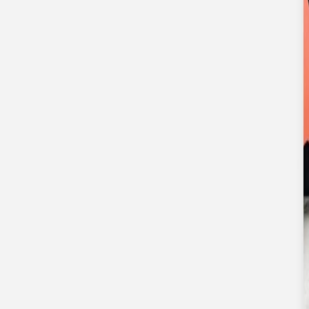
Nouvelle collection
Mariage
Faire-part mariage
Tous nos faire-part de mariage
Nouvelle collection
Faire-part mariage original
Faire-part mariage classique
Faire-part mariage champêtre
Faire-part mariage vintage
Faire-part mariage nature
Faire-part mariage photo
Faire-part mariage doré