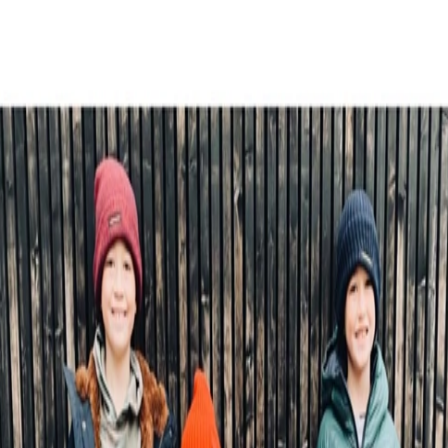
 x Atelier Rosemood