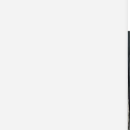
Apaches Collections
Album photo tissu
Naissance
Faire-part naissance
Tous nos faire-part de naissance
Nouvelle collection
Faire-part naissance fille
Faire-part naissance garçon
Faire-part naissance mixte