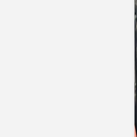
Faire-part naissance jumeaux
Faire-part naissance photo
Faire-part naissance sans photo
Faire-part naissance original
Faire-part naissance classique
Faire-part naissance marque-page
Stickers naissance
Stickers dorés
Carte de remerciement naissance
Carte de remerciement fille
Carte de remerciement garçon
Carte de remerciement dorée
Carte de remerciement originale
Affiches
Album photo naissance
Services
Essai personnalisé offert
Enveloppes
Conseils
À qui envoyer un faire-part de naissance
Quand envoyer un faire-part de naissance
Idées de texte faire-part de naissance