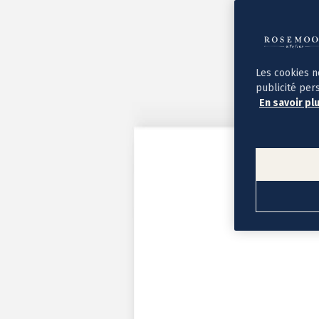
Album photo ouverture à plat
Par occasion
Album photo de l'année
Album photo naissance
Album photo mariage
Album photo baptême
Les cookies n
Album photo voyage
publicité per
Le savoir-faire Rosemood
En savoir pl
Nos papiers
Nos formats et tarifs
Délais et livraison
Voir tous nos albums photo
Coffret album photo