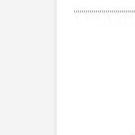
Nouvelle collection
Mariage
Faire-part mariage
Tous nos faire-part de mariage
Nouvelle collection
Faire-part mariage original
Faire-part mariage classique
Faire-part mariage champêtre
Faire-part mariage vintage
Faire-part mariage nature
Faire-part mariage photo
Faire-part mariage doré