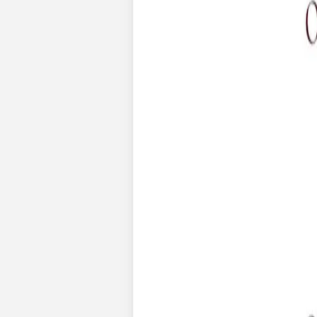
Faire-part mariage bohème
Invitations
Carton d'invitation mariage
Carton réponse mariage
Stickers mariage
Stickers dorés
Toute la papeterie de mariage
Save the date
Save the date original
Save the date photo
Cartes de remerciement mariage
Nouvelle collection
Carte de remerciement mariage originale
Carte de remerciement mariage photo
Jour J
Livret de messe mariage
Plan de table mariage
Marque-table mariage
Menu mariage
Marque-place mariage
Etiquette bouteille mariage
Panneau mariage
Urne mariage
Cadeaux invités mariage