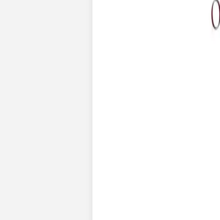
Pochons pour cadeaux invités
Etiquette autocollante
Etiquette papier perforée
Album photo mariage
Services
Plateforme événement
Essai personnalisé offert
Enveloppes
Conseils
Idées de texte faire-part mariage
Textes de remerciement mariage
Quand envoyer un faire-part de mariage ?