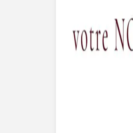
Faire-part naissance jumeaux
Faire-part naissance photo
Faire-part naissance sans photo
Faire-part naissance original
Faire-part naissance classique
Faire-part naissance marque-page
Stickers naissance
Stickers dorés
Carte de remerciement naissance
Carte de remerciement fille
Carte de remerciement garçon
Carte de remerciement dorée
Carte de remerciement originale
Affiches
Album photo naissance
Services
Essai personnalisé offert
Enveloppes
Conseils
À qui envoyer un faire-part de naissance
Quand envoyer un faire-part de naissance
Idées de texte faire-part de naissance