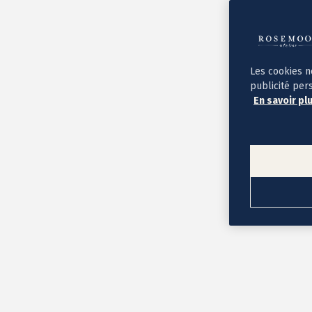
Album photo ouverture à plat
Par occasion
Album photo de l'année
Album photo naissance
Album photo mariage
Album photo baptême
Les cookies n
Album photo voyage
publicité per
Le savoir-faire Rosemood
En savoir pl
Nos papiers
Nos formats et tarifs
Délais et livraison
Voir tous nos albums photo
Coffret album photo