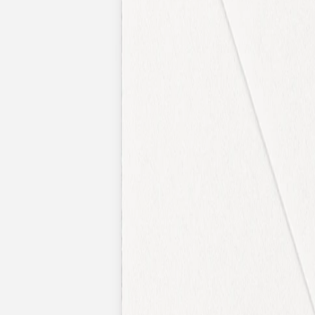
Faire-part naissance jumeaux
Faire-part naissance photo
Faire-part naissance sans photo
Faire-part naissance original
Faire-part naissance classique
Faire-part naissance marque-page
Stickers naissance
Stickers dorés
Carte de remerciement naissance
Carte de remerciement fille
Carte de remerciement garçon
Carte de remerciement dorée
Carte de remerciement originale
Affiches
Album photo naissance
Services
Essai personnalisé offert
Enveloppes
Conseils
À qui envoyer un faire-part de naissance
Quand envoyer un faire-part de naissance
Idées de texte faire-part de naissance