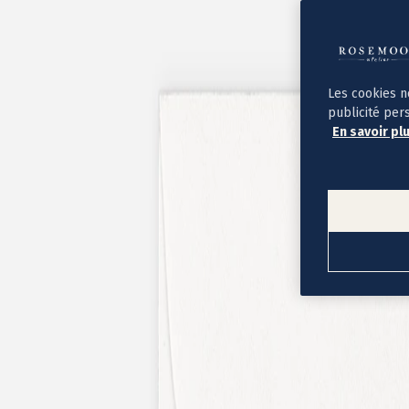
Album photo ouverture à plat
Par occasion
Album photo de l'année
Album photo naissance
Album photo mariage
Album photo baptême
Les cookies n
Album photo voyage
publicité per
Le savoir-faire Rosemood
En savoir pl
Nos papiers
Nos formats et tarifs
Délais et livraison
Voir tous nos albums photo
Coffret album photo