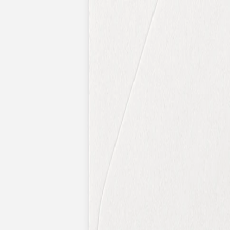
Nouvelle collection
Baptême
Faire-part baptême
Tous nos faire-part de baptême
Nouvelle collection
Faire-part baptême fille
Faire-part baptême garçon
Faire-part baptême civil
Gamme baptême
Livret de messe baptême
Menu baptême
Marque-place baptême
Carte de remerciement baptême
Etiquette bouteille baptême
Stickers baptême
Cadeaux
Etiquette papier perforée
Etiquette autocollante
Album photo baptême
Services
Plateforme événement
Enveloppes