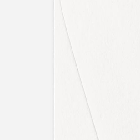
Apaches Collections
Album photo tissu
Naissance
Faire-part naissance
Tous nos faire-part de naissance
Nouvelle collection
Faire-part naissance fille
Faire-part naissance garçon
Faire-part naissance mixte