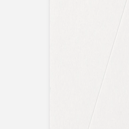
Pochons pour cadeaux invités
Etiquette autocollante
Etiquette papier perforée
Album photo mariage
Services
Plateforme événement
Essai personnalisé offert
Enveloppes
Conseils
Idées de texte faire-part mariage
Textes de remerciement mariage
Quand envoyer un faire-part de mariage ?