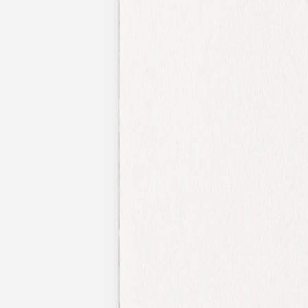
Nouvelle collection
Mariage
Faire-part mariage
Tous nos faire-part de mariage
Nouvelle collection
Faire-part mariage original
Faire-part mariage classique
Faire-part mariage champêtre
Faire-part mariage vintage
Faire-part mariage nature
Faire-part mariage photo
Faire-part mariage doré