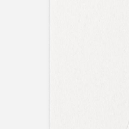
Faire-part mariage bohème
Invitations
Carton d'invitation mariage
Carton réponse mariage
Stickers mariage
Stickers dorés
Toute la papeterie de mariage
Save the date
Save the date original
Save the date photo
Cartes de remerciement mariage
Nouvelle collection
Carte de remerciement mariage originale
Carte de remerciement mariage photo
Jour J
Livret de messe mariage
Plan de table mariage
Marque-table mariage
Menu mariage
Marque-place mariage
Etiquette bouteille mariage
Panneau mariage
Urne mariage
Cadeaux invités mariage