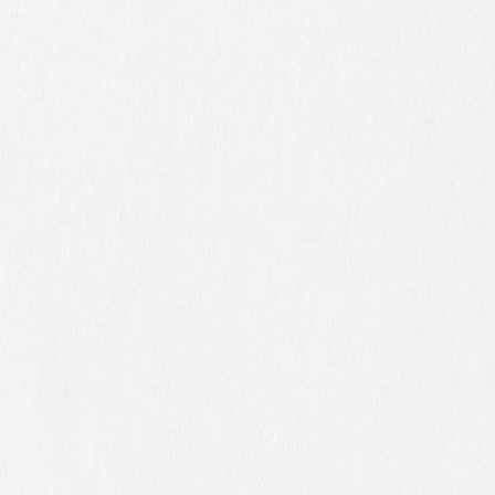
 x Atelier Rosemood