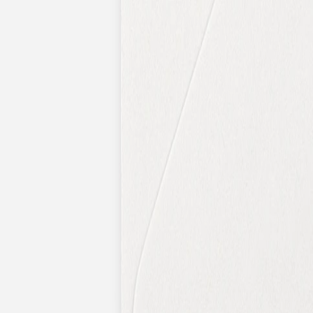
Nouvelle collection
Baptême
Faire-part baptême
Tous nos faire-part de baptême
Nouvelle collection
Faire-part baptême fille
Faire-part baptême garçon
Faire-part baptême civil
Gamme baptême
Livret de messe baptême
Menu baptême
Marque-place baptême
Carte de remerciement baptême
Etiquette bouteille baptême
Stickers baptême
Cadeaux
Etiquette papier perforée
Etiquette autocollante
Album photo baptême
Services
Plateforme événement
Enveloppes