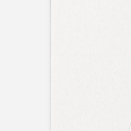
Faire-part mariage bohème
Invitations
Carton d'invitation mariage
Carton réponse mariage
Stickers mariage
Stickers dorés
Toute la papeterie de mariage
Save the date
Save the date original
Save the date photo
Cartes de remerciement mariage
Nouvelle collection
Carte de remerciement mariage originale
Carte de remerciement mariage photo
Jour J
Livret de messe mariage
Plan de table mariage
Marque-table mariage
Menu mariage
Marque-place mariage
Etiquette bouteille mariage
Panneau mariage
Urne mariage
Cadeaux invités mariage