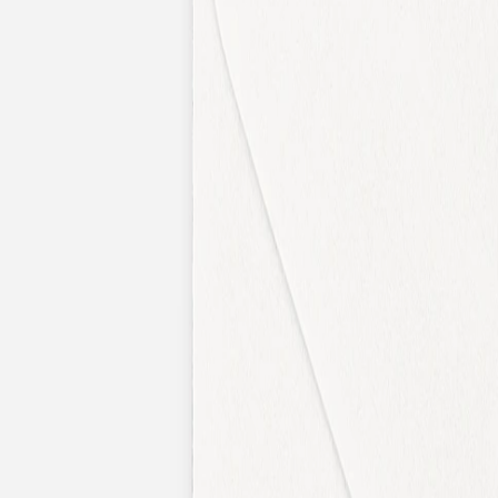
Apaches Collections
Album photo tissu
Naissance
Faire-part naissance
Tous nos faire-part de naissance
Nouvelle collection
Faire-part naissance fille
Faire-part naissance garçon
Faire-part naissance mixte