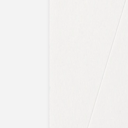
Pochons pour cadeaux invités
Etiquette autocollante
Etiquette papier perforée
Album photo mariage
Services
Plateforme événement
Essai personnalisé offert
Enveloppes
Conseils
Idées de texte faire-part mariage
Textes de remerciement mariage
Quand envoyer un faire-part de mariage ?