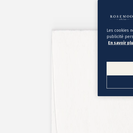
Album photo ouverture à plat
Par occasion
Album photo de l'année
Album photo naissance
Album photo mariage
Album photo baptême
Les cookies n
Album photo voyage
publicité per
Le savoir-faire Rosemood
En savoir pl
Nos papiers
Nos formats et tarifs
Délais et livraison
Voir tous nos albums photo
Coffret album photo