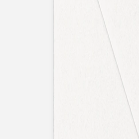
Faire-part naissance jumeaux
Faire-part naissance photo
Faire-part naissance sans photo
Faire-part naissance original
Faire-part naissance classique
Faire-part naissance marque-page
Stickers naissance
Stickers dorés
Carte de remerciement naissance
Carte de remerciement fille
Carte de remerciement garçon
Carte de remerciement dorée
Carte de remerciement originale
Affiches
Album photo naissance
Services
Essai personnalisé offert
Enveloppes
Conseils
À qui envoyer un faire-part de naissance
Quand envoyer un faire-part de naissance
Idées de texte faire-part de naissance