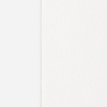
Nouvelle collection
Mariage
Faire-part mariage
Tous nos faire-part de mariage
Nouvelle collection
Faire-part mariage original
Faire-part mariage classique
Faire-part mariage champêtre
Faire-part mariage vintage
Faire-part mariage nature
Faire-part mariage photo
Faire-part mariage doré