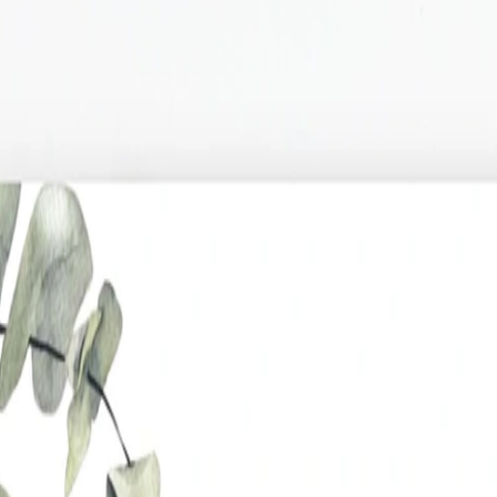
 x Atelier Rosemood