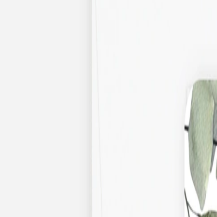
Apaches Collections
Album photo tissu
Naissance
Faire-part naissance
Tous nos faire-part de naissance
Nouvelle collection
Faire-part naissance fille
Faire-part naissance garçon
Faire-part naissance mixte