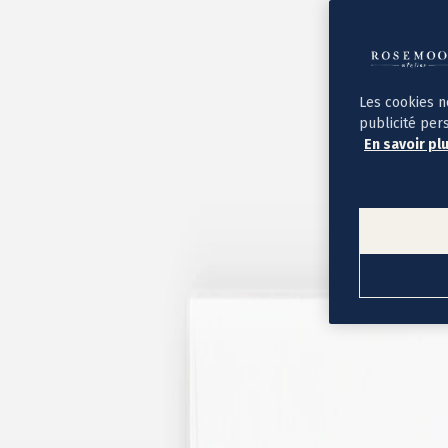
Album photo ouverture à plat
Par occasion
Album photo de l'année
Album photo naissance
Album photo mariage
Album photo baptême
Les cookies n
Album photo voyage
publicité per
Le savoir-faire Rosemood
En savoir pl
Nos papiers
Nos formats et tarifs
Délais et livraison
Voir tous nos albums photo
Coffret album photo