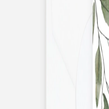
Faire-part naissance jumeaux
Faire-part naissance photo
Faire-part naissance sans photo
Faire-part naissance original
Faire-part naissance classique
Faire-part naissance marque-page
Stickers naissance
Stickers dorés
Carte de remerciement naissance
Carte de remerciement fille
Carte de remerciement garçon
Carte de remerciement dorée
Carte de remerciement originale
Affiches
Album photo naissance
Services
Essai personnalisé offert
Enveloppes
Conseils
À qui envoyer un faire-part de naissance
Quand envoyer un faire-part de naissance
Idées de texte faire-part de naissance