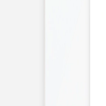
Pochons pour cadeaux invités
Etiquette autocollante
Etiquette papier perforée
Album photo mariage
Services
Plateforme événement
Essai personnalisé offert
Enveloppes
Conseils
Idées de texte faire-part mariage
Textes de remerciement mariage
Quand envoyer un faire-part de mariage ?