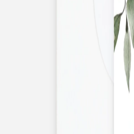
Nouvelle collection
Mariage
Faire-part mariage
Tous nos faire-part de mariage
Nouvelle collection
Faire-part mariage original
Faire-part mariage classique
Faire-part mariage champêtre
Faire-part mariage vintage
Faire-part mariage nature
Faire-part mariage photo
Faire-part mariage doré