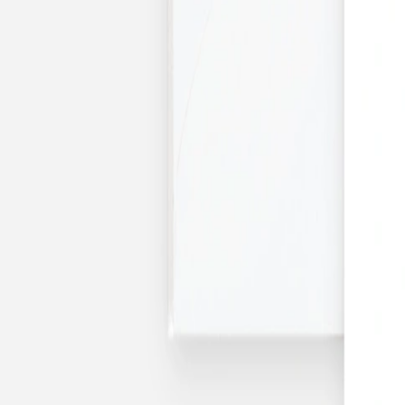
Nouvelle collection
Baptême
Faire-part baptême
Tous nos faire-part de baptême
Nouvelle collection
Faire-part baptême fille
Faire-part baptême garçon
Faire-part baptême civil
Gamme baptême
Livret de messe baptême
Menu baptême
Marque-place baptême
Carte de remerciement baptême
Etiquette bouteille baptême
Stickers baptême
Cadeaux
Etiquette papier perforée
Etiquette autocollante
Album photo baptême
Services
Plateforme événement
Enveloppes