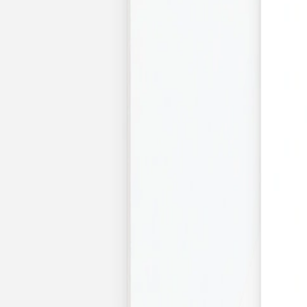
Faire-part mariage bohème
Invitations
Carton d'invitation mariage
Carton réponse mariage
Stickers mariage
Stickers dorés
Toute la papeterie de mariage
Save the date
Save the date original
Save the date photo
Cartes de remerciement mariage
Nouvelle collection
Carte de remerciement mariage originale
Carte de remerciement mariage photo
Jour J
Livret de messe mariage
Plan de table mariage
Marque-table mariage
Menu mariage
Marque-place mariage
Etiquette bouteille mariage
Panneau mariage
Urne mariage
Cadeaux invités mariage