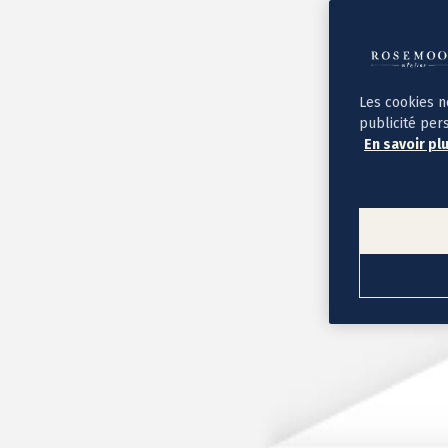
Album photo ouverture à plat
Par occasion
Album photo de l'année
Album photo naissance
Album photo mariage
Album photo baptême
Les cookies n
Album photo voyage
publicité per
Le savoir-faire Rosemood
En savoir pl
Nos papiers
Nos formats et tarifs
Délais et livraison
Voir tous nos albums photo
Coffret album photo