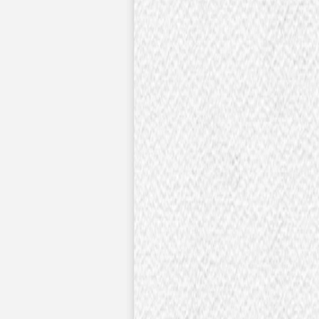
Faire-part naissance jumeaux
Faire-part naissance photo
Faire-part naissance sans photo
Faire-part naissance original
Faire-part naissance classique
Faire-part naissance marque-page
Stickers naissance
Stickers dorés
Carte de remerciement naissance
Carte de remerciement fille
Carte de remerciement garçon
Carte de remerciement dorée
Carte de remerciement originale
Affiches
Album photo naissance
Services
Essai personnalisé offert
Enveloppes
Conseils
À qui envoyer un faire-part de naissance
Quand envoyer un faire-part de naissance
Idées de texte faire-part de naissance