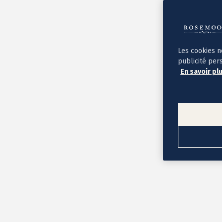
Album photo ouverture à plat
Par occasion
Album photo de l'année
Album photo naissance
Album photo mariage
Album photo baptême
Les cookies n
Album photo voyage
publicité per
Le savoir-faire Rosemood
En savoir pl
Nos papiers
Nos formats et tarifs
Délais et livraison
Voir tous nos albums photo
Coffret album photo