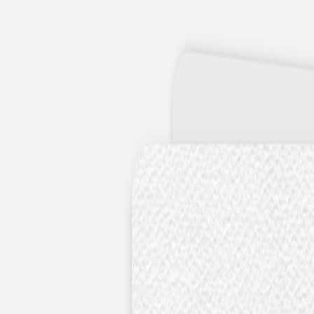
Apaches Collections
Album photo tissu
Naissance
Faire-part naissance
Tous nos faire-part de naissance
Nouvelle collection
Faire-part naissance fille
Faire-part naissance garçon
Faire-part naissance mixte