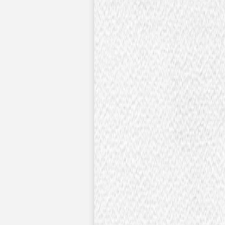
Faire-part mariage bohème
Invitations
Carton d'invitation mariage
Carton réponse mariage
Stickers mariage
Stickers dorés
Toute la papeterie de mariage
Save the date
Save the date original
Save the date photo
Cartes de remerciement mariage
Nouvelle collection
Carte de remerciement mariage originale
Carte de remerciement mariage photo
Jour J
Livret de messe mariage
Plan de table mariage
Marque-table mariage
Menu mariage
Marque-place mariage
Etiquette bouteille mariage
Panneau mariage
Urne mariage
Cadeaux invités mariage