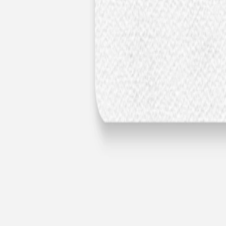
Nouvelle collection
Baptême
Faire-part baptême
Tous nos faire-part de baptême
Nouvelle collection
Faire-part baptême fille
Faire-part baptême garçon
Faire-part baptême civil
Gamme baptême
Livret de messe baptême
Menu baptême
Marque-place baptême
Carte de remerciement baptême
Etiquette bouteille baptême
Stickers baptême
Cadeaux
Etiquette papier perforée
Etiquette autocollante
Album photo baptême
Services
Plateforme événement
Enveloppes