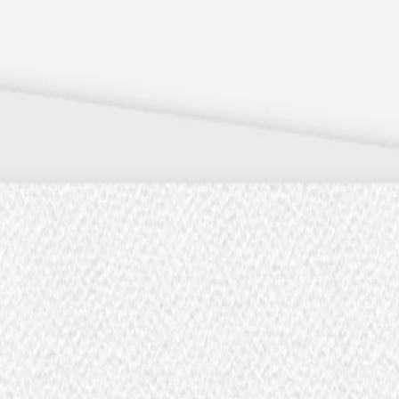
 x Atelier Rosemood