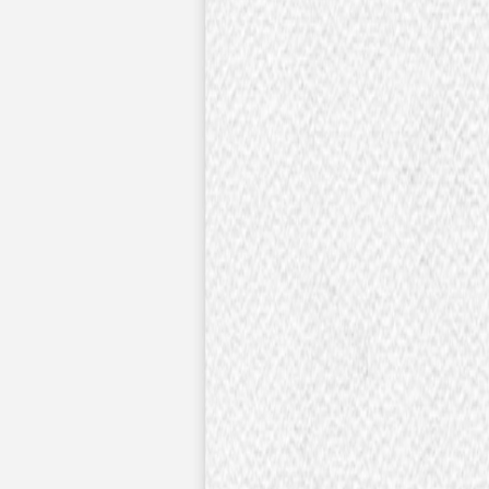
Pochons pour cadeaux invités
Etiquette autocollante
Etiquette papier perforée
Album photo mariage
Services
Plateforme événement
Essai personnalisé offert
Enveloppes
Conseils
Idées de texte faire-part mariage
Textes de remerciement mariage
Quand envoyer un faire-part de mariage ?