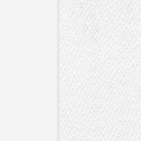
Nouvelle collection
Mariage
Faire-part mariage
Tous nos faire-part de mariage
Nouvelle collection
Faire-part mariage original
Faire-part mariage classique
Faire-part mariage champêtre
Faire-part mariage vintage
Faire-part mariage nature
Faire-part mariage photo
Faire-part mariage doré