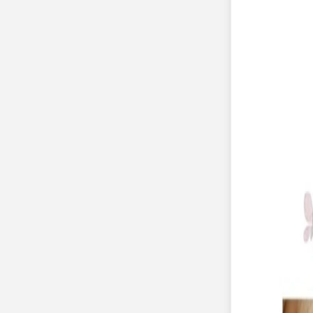
Pochons pour cadeaux invités
Etiquette autocollante
Etiquette papier perforée
Album photo mariage
Services
Plateforme événement
Essai personnalisé offert
Enveloppes
Conseils
Idées de texte faire-part mariage
Textes de remerciement mariage
Quand envoyer un faire-part de mariage ?