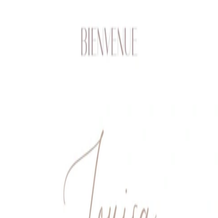
 x Atelier Rosemood