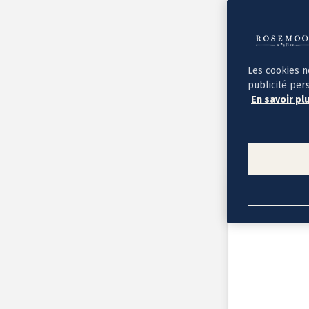
Album photo ouverture à plat
Par occasion
Album photo de l'année
Album photo naissance
Album photo mariage
Album photo baptême
Les cookies n
Album photo voyage
publicité per
Le savoir-faire Rosemood
En savoir pl
Nos papiers
Nos formats et tarifs
Délais et livraison
Voir tous nos albums photo
Coffret album photo