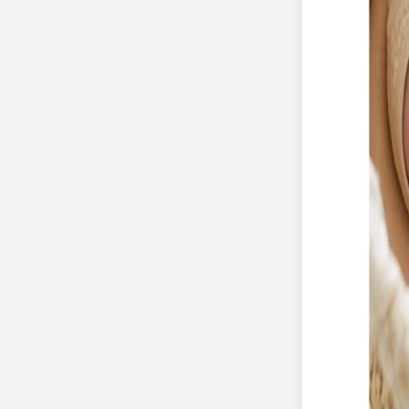
Nouvelle collection
Baptême
Faire-part baptême
Tous nos faire-part de baptême
Nouvelle collection
Faire-part baptême fille
Faire-part baptême garçon
Faire-part baptême civil
Gamme baptême
Livret de messe baptême
Menu baptême
Marque-place baptême
Carte de remerciement baptême
Etiquette bouteille baptême
Stickers baptême
Cadeaux
Etiquette papier perforée
Etiquette autocollante
Album photo baptême
Services
Plateforme événement
Enveloppes