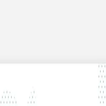
 x Atelier Rosemood