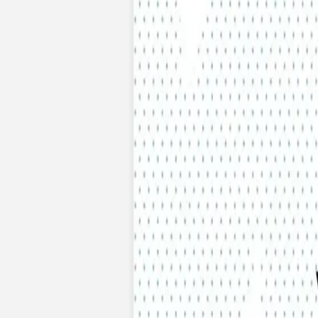
Faire-part mariage bohème
Invitations
Carton d'invitation mariage
Carton réponse mariage
Stickers mariage
Stickers dorés
Toute la papeterie de mariage
Save the date
Save the date original
Save the date photo
Cartes de remerciement mariage
Nouvelle collection
Carte de remerciement mariage originale
Carte de remerciement mariage photo
Jour J
Livret de messe mariage
Plan de table mariage
Marque-table mariage
Menu mariage
Marque-place mariage
Etiquette bouteille mariage
Panneau mariage
Urne mariage
Cadeaux invités mariage