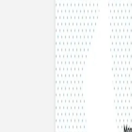
Pochons pour cadeaux invités
Etiquette autocollante
Etiquette papier perforée
Album photo mariage
Services
Plateforme événement
Essai personnalisé offert
Enveloppes
Conseils
Idées de texte faire-part mariage
Textes de remerciement mariage
Quand envoyer un faire-part de mariage ?