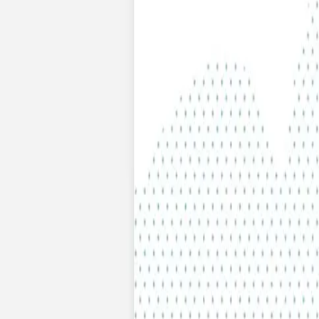
Faire-part naissance jumeaux
Faire-part naissance photo
Faire-part naissance sans photo
Faire-part naissance original
Faire-part naissance classique
Faire-part naissance marque-page
Stickers naissance
Stickers dorés
Carte de remerciement naissance
Carte de remerciement fille
Carte de remerciement garçon
Carte de remerciement dorée
Carte de remerciement originale
Affiches
Album photo naissance
Services
Essai personnalisé offert
Enveloppes
Conseils
À qui envoyer un faire-part de naissance
Quand envoyer un faire-part de naissance
Idées de texte faire-part de naissance