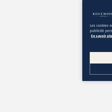
Album photo ouverture à plat
Par occasion
Album photo de l'année
Album photo naissance
Album photo mariage
Album photo baptême
Les cookies n
Album photo voyage
publicité per
Le savoir-faire Rosemood
En savoir pl
Nos papiers
Nos formats et tarifs
Délais et livraison
Voir tous nos albums photo
Coffret album photo