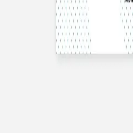
Nouvelle collection
Baptême
Faire-part baptême
Tous nos faire-part de baptême
Nouvelle collection
Faire-part baptême fille
Faire-part baptême garçon
Faire-part baptême civil
Gamme baptême
Livret de messe baptême
Menu baptême
Marque-place baptême
Carte de remerciement baptême
Etiquette bouteille baptême
Stickers baptême
Cadeaux
Etiquette papier perforée
Etiquette autocollante
Album photo baptême
Services
Plateforme événement
Enveloppes