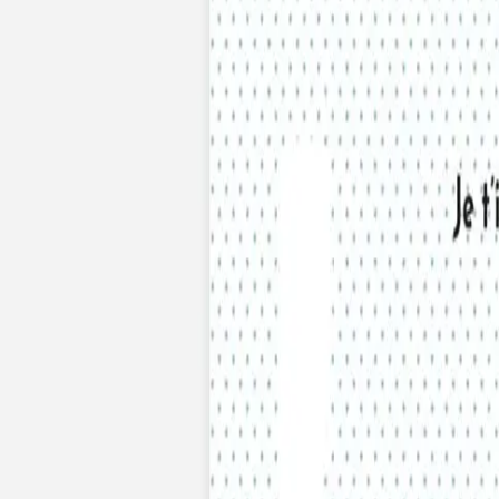
Nouvelle collection
Mariage
Faire-part mariage
Tous nos faire-part de mariage
Nouvelle collection
Faire-part mariage original
Faire-part mariage classique
Faire-part mariage champêtre
Faire-part mariage vintage
Faire-part mariage nature
Faire-part mariage photo
Faire-part mariage doré