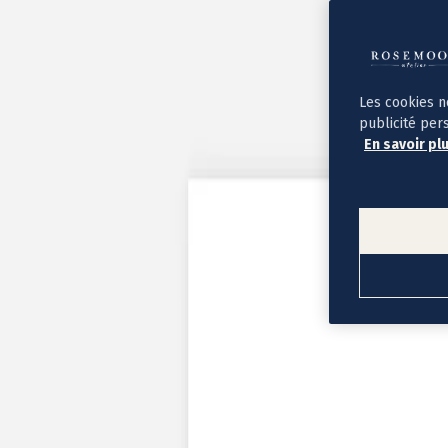
Album photo ouverture à plat
Par occasion
Album photo de l'année
Album photo naissance
Album photo mariage
Album photo baptême
Les cookies n
Album photo voyage
publicité per
Le savoir-faire Rosemood
En savoir pl
Nos papiers
Nos formats et tarifs
Délais et livraison
Voir tous nos albums photo
Coffret album photo