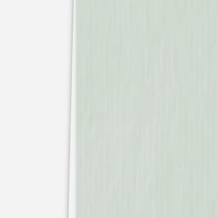
Faire-part naissance jumeaux
Faire-part naissance photo
Faire-part naissance sans photo
Faire-part naissance original
Faire-part naissance classique
Faire-part naissance marque-page
Stickers naissance
Stickers dorés
Carte de remerciement naissance
Carte de remerciement fille
Carte de remerciement garçon
Carte de remerciement dorée
Carte de remerciement originale
Affiches
Album photo naissance
Services
Essai personnalisé offert
Enveloppes
Conseils
À qui envoyer un faire-part de naissance
Quand envoyer un faire-part de naissance
Idées de texte faire-part de naissance