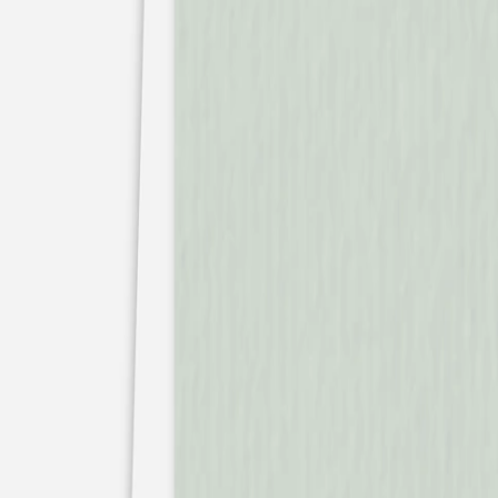
Faire-part mariage bohème
Invitations
Carton d'invitation mariage
Carton réponse mariage
Stickers mariage
Stickers dorés
Toute la papeterie de mariage
Save the date
Save the date original
Save the date photo
Cartes de remerciement mariage
Nouvelle collection
Carte de remerciement mariage originale
Carte de remerciement mariage photo
Jour J
Livret de messe mariage
Plan de table mariage
Marque-table mariage
Menu mariage
Marque-place mariage
Etiquette bouteille mariage
Panneau mariage
Urne mariage
Cadeaux invités mariage