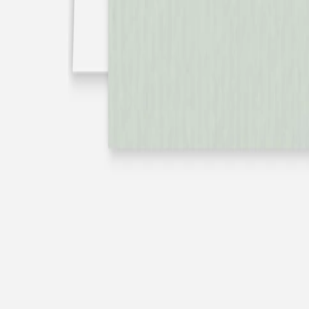
Nouvelle collection
Baptême
Faire-part baptême
Tous nos faire-part de baptême
Nouvelle collection
Faire-part baptême fille
Faire-part baptême garçon
Faire-part baptême civil
Gamme baptême
Livret de messe baptême
Menu baptême
Marque-place baptême
Carte de remerciement baptême
Etiquette bouteille baptême
Stickers baptême
Cadeaux
Etiquette papier perforée
Etiquette autocollante
Album photo baptême
Services
Plateforme événement
Enveloppes