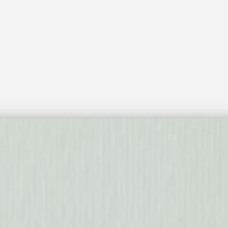
 x Atelier Rosemood