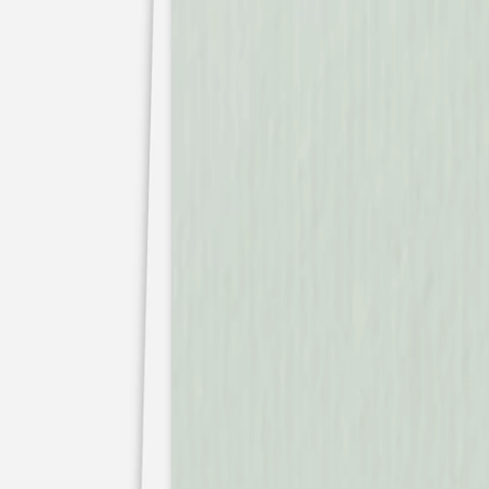
Nouvelle collection
Mariage
Faire-part mariage
Tous nos faire-part de mariage
Nouvelle collection
Faire-part mariage original
Faire-part mariage classique
Faire-part mariage champêtre
Faire-part mariage vintage
Faire-part mariage nature
Faire-part mariage photo
Faire-part mariage doré