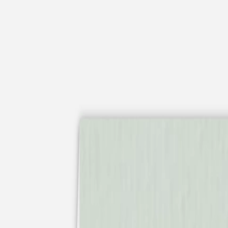
Apaches Collections
Album photo tissu
Naissance
Faire-part naissance
Tous nos faire-part de naissance
Nouvelle collection
Faire-part naissance fille
Faire-part naissance garçon
Faire-part naissance mixte