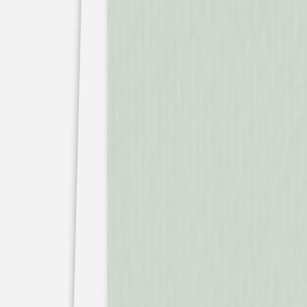
Pochons pour cadeaux invités
Etiquette autocollante
Etiquette papier perforée
Album photo mariage
Services
Plateforme événement
Essai personnalisé offert
Enveloppes
Conseils
Idées de texte faire-part mariage
Textes de remerciement mariage
Quand envoyer un faire-part de mariage ?