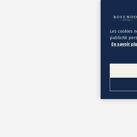
Album photo ouverture à plat
Par occasion
Album photo de l'année
Album photo naissance
Album photo mariage
Album photo baptême
Les cookies n
Album photo voyage
publicité per
Le savoir-faire Rosemood
En savoir pl
Nos papiers
Nos formats et tarifs
Délais et livraison
Voir tous nos albums photo
Coffret album photo