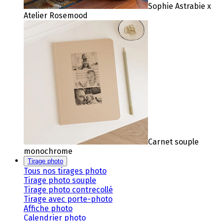
Sophie Astrabie x
Atelier Rosemood
Carnet souple
monochrome
Tirage photo
Tous nos tirages photo
Tirage photo souple
Tirage photo contrecollé
Tirage avec porte-photo
Affiche photo
Calendrier photo