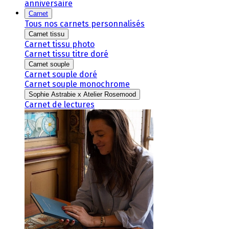
anniversaire
Carnet
Tous nos carnets personnalisés
Carnet tissu
Carnet tissu photo
Carnet tissu titre doré
Carnet souple
Carnet souple doré
Carnet souple monochrome
Sophie Astrabie x Atelier Rosemood
Carnet de lectures