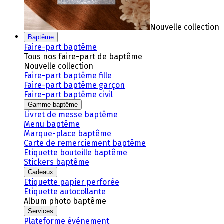
Nouvelle collection
Baptême
Faire-part baptême
Tous nos faire-part de baptême
Nouvelle collection
Faire-part baptême fille
Faire-part baptême garçon
Faire-part baptême civil
Gamme baptême
Livret de messe baptême
Menu baptême
Marque-place baptême
Carte de remerciement baptême
Etiquette bouteille baptême
Stickers baptême
Cadeaux
Etiquette papier perforée
Etiquette autocollante
Album photo baptême
Services
Plateforme événement