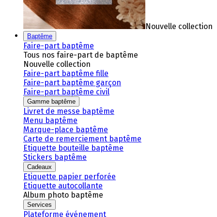
Nouvelle collection
Baptême
Faire-part baptême
Tous nos faire-part de baptême
Nouvelle collection
Faire-part baptême fille
Faire-part baptême garçon
Faire-part baptême civil
Gamme baptême
Livret de messe baptême
Menu baptême
Marque-place baptême
Carte de remerciement baptême
Etiquette bouteille baptême
Stickers baptême
Cadeaux
Etiquette papier perforée
Etiquette autocollante
Album photo baptême
Services
Plateforme événement