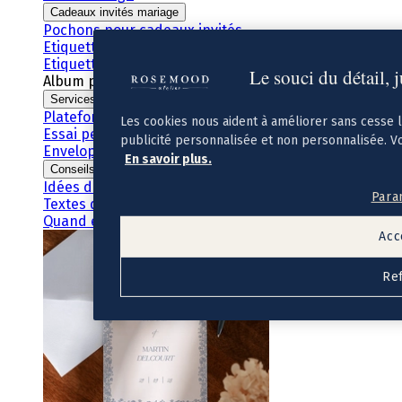
Cadeaux invités mariage
Pochons pour cadeaux invités
Etiquette autocollante
Etiquette papier perforée
Le souci du détail, 
Album photo mariage
Services
Plateforme événement
Les cookies nous aident à améliorer sans cesse 
Essai personnalisé offert
publicité personnalisée et non personnalisée. V
Enveloppes
En savoir plus.
Conseils
Idées de texte faire-part mariage
Para
Textes de remerciement mariage
Quand envoyer un faire-part de mariage ?
Acc
Re