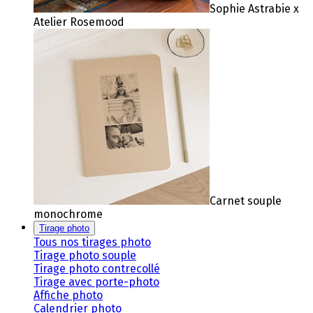
Sophie Astrabie x
Atelier Rosemood
Carnet souple
monochrome
Tirage photo
Tous nos tirages photo
Tirage photo souple
Tirage photo contrecollé
Tirage avec porte-photo
Affiche photo
Calendrier photo