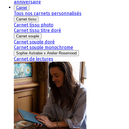
anniversaire
Carnet
Tous nos carnets personnalisés
Carnet tissu
Carnet tissu photo
Carnet tissu titre doré
Carnet souple
Carnet souple doré
Carnet souple monochrome
Sophie Astrabie x Atelier Rosemood
Carnet de lectures