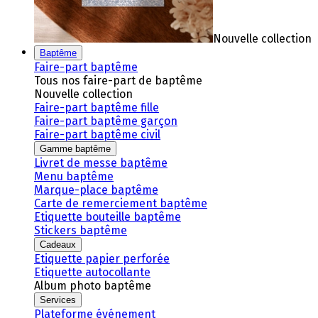
Nouvelle collection
Baptême
Faire-part baptême
Tous nos faire-part de baptême
Nouvelle collection
Faire-part baptême fille
Faire-part baptême garçon
Faire-part baptême civil
Gamme baptême
Livret de messe baptême
Menu baptême
Marque-place baptême
Carte de remerciement baptême
Etiquette bouteille baptême
Stickers baptême
Cadeaux
Etiquette papier perforée
Etiquette autocollante
Album photo baptême
Services
Plateforme événement