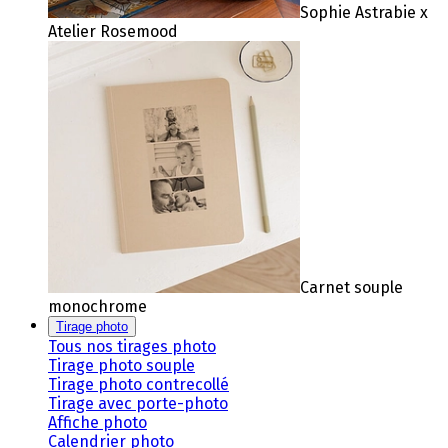
Sophie Astrabie x
Atelier Rosemood
Carnet souple
monochrome
Tirage photo
Tous nos tirages photo
Tirage photo souple
Tirage photo contrecollé
Tirage avec porte-photo
Affiche photo
Calendrier photo