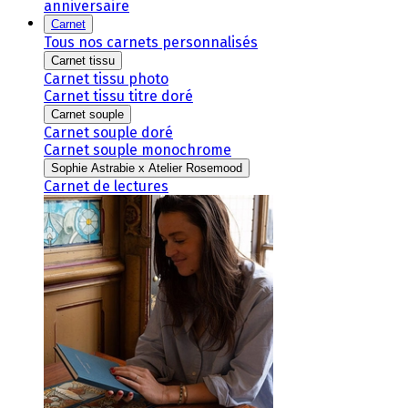
anniversaire
Carnet
Tous nos carnets personnalisés
Carnet tissu
Carnet tissu photo
Carnet tissu titre doré
Carnet souple
Carnet souple doré
Carnet souple monochrome
Sophie Astrabie x Atelier Rosemood
Carnet de lectures