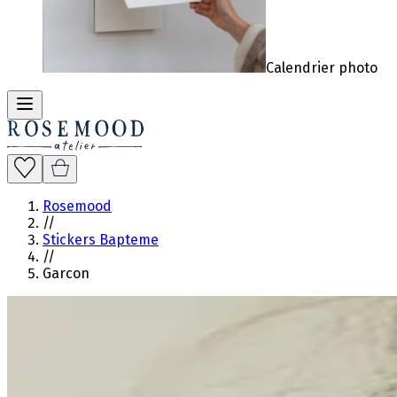
Calendrier photo
Rosemood
//
Stickers Bapteme
//
Garcon