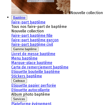
Nouvelle collection
Baptême
Faire-part baptême
Tous nos faire-part de baptême
Nouvelle collection
Faire-part baptême fille
Faire-part baptême garçon
Faire-part baptême civil
Gamme baptême
Livret de messe baptême
Menu baptême
Marque-place baptême
Carte de remerciement baptême
Etiquette bouteille baptême
Stickers baptême
Cadeaux
Etiquette papier perforée
Etiquette autocollante
Album photo baptême
Services
Plateforme événement