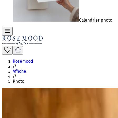
Calendrier photo
Rosemood
//
Affiche
//
Photo