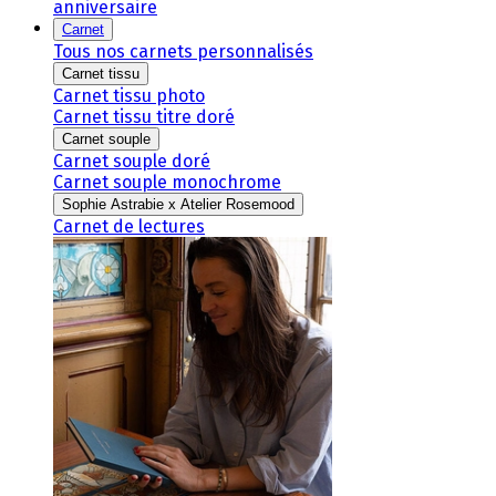
anniversaire
Carnet
Tous nos carnets personnalisés
Carnet tissu
Carnet tissu photo
Carnet tissu titre doré
Carnet souple
Carnet souple doré
Carnet souple monochrome
Sophie Astrabie x Atelier Rosemood
Carnet de lectures