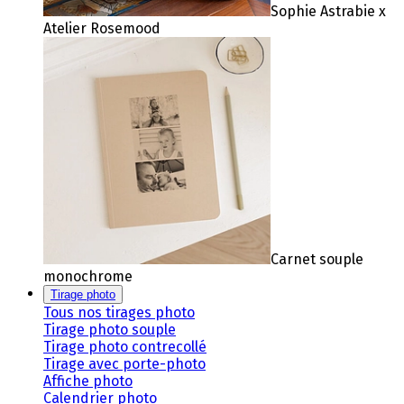
Sophie Astrabie x
Atelier Rosemood
Carnet souple
monochrome
Tirage photo
Tous nos tirages photo
Tirage photo souple
Tirage photo contrecollé
Tirage avec porte-photo
Affiche photo
Calendrier photo