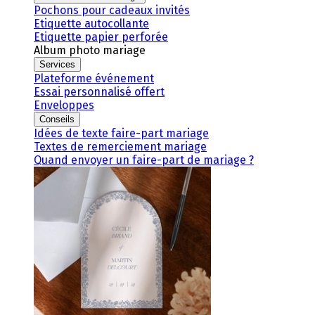
Pochons pour cadeaux invités
Etiquette autocollante
Etiquette papier perforée
Album photo mariage
Services
Plateforme événement
Essai personnalisé offert
Enveloppes
Conseils
Idées de texte faire-part mariage
Textes de remerciement mariage
Quand envoyer un faire-part de mariage ?