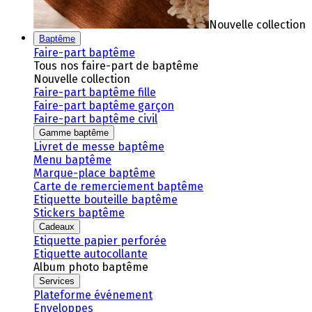
Nouvelle collection
Baptême
Faire-part baptême
Tous nos faire-part de baptême
Nouvelle collection
Faire-part baptême fille
Faire-part baptême garçon
Faire-part baptême civil
Gamme baptême
Livret de messe baptême
Menu baptême
Marque-place baptême
Carte de remerciement baptême
Etiquette bouteille baptême
Stickers baptême
Cadeaux
Etiquette papier perforée
Etiquette autocollante
Album photo baptême
Services
Plateforme événement
Enveloppes