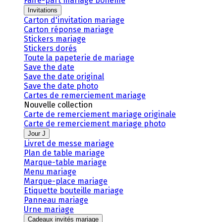
Faire-part mariage bohème
Invitations
Carton d'invitation mariage
Carton réponse mariage
Stickers mariage
Stickers dorés
Toute la papeterie de mariage
Save the date
Save the date original
Save the date photo
Cartes de remerciement mariage
Nouvelle collection
Carte de remerciement mariage originale
Carte de remerciement mariage photo
Jour J
Livret de messe mariage
Plan de table mariage
Marque-table mariage
Menu mariage
Marque-place mariage
Etiquette bouteille mariage
Panneau mariage
Urne mariage
Cadeaux invités mariage