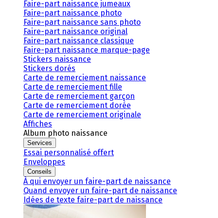
Faire-part naissance jumeaux
Faire-part naissance photo
Faire-part naissance sans photo
Faire-part naissance original
Faire-part naissance classique
Faire-part naissance marque-page
Stickers naissance
Stickers dorés
Carte de remerciement naissance
Carte de remerciement fille
Carte de remerciement garçon
Carte de remerciement dorée
Carte de remerciement originale
Affiches
Album photo naissance
Services
Essai personnalisé offert
Enveloppes
Conseils
À qui envoyer un faire-part de naissance
Quand envoyer un faire-part de naissance
Idées de texte faire-part de naissance