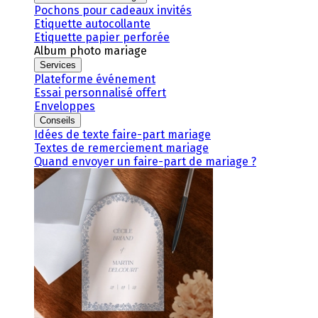
Pochons pour cadeaux invités
Etiquette autocollante
Etiquette papier perforée
Album photo mariage
Services
Plateforme événement
Essai personnalisé offert
Enveloppes
Conseils
Idées de texte faire-part mariage
Textes de remerciement mariage
Quand envoyer un faire-part de mariage ?