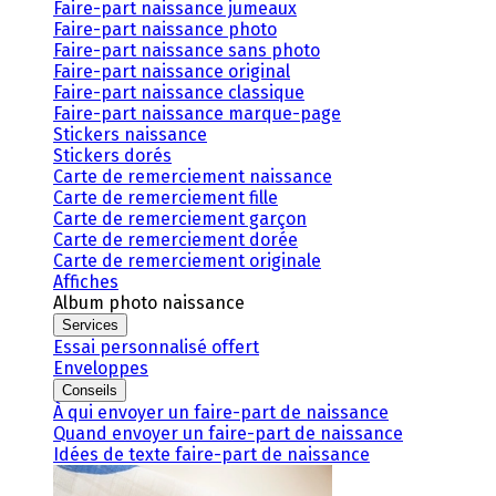
Faire-part naissance jumeaux
Faire-part naissance photo
Faire-part naissance sans photo
Faire-part naissance original
Faire-part naissance classique
Faire-part naissance marque-page
Stickers naissance
Stickers dorés
Carte de remerciement naissance
Carte de remerciement fille
Carte de remerciement garçon
Carte de remerciement dorée
Carte de remerciement originale
Affiches
Album photo naissance
Services
Essai personnalisé offert
Enveloppes
Conseils
À qui envoyer un faire-part de naissance
Quand envoyer un faire-part de naissance
Idées de texte faire-part de naissance