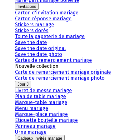
Faire-part mariage bohème
Invitations
Carton d'invitation mariage
Carton réponse mariage
Stickers mariage
Stickers dorés
Toute la papeterie de mariage
Save the date
Save the date original
Save the date photo
Cartes de remerciement mariage
Nouvelle collection
Carte de remerciement mariage originale
Carte de remerciement mariage photo
Jour J
Livret de messe mariage
Plan de table mariage
Marque-table mariage
Menu mariage
Marque-place mariage
Etiquette bouteille mariage
Panneau mariage
Urne mariage
Cadeaux invités mariage