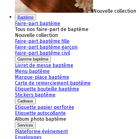
Nouvelle collection
Baptême
Faire-part baptême
Tous nos faire-part de baptême
Nouvelle collection
Faire-part baptême fille
Faire-part baptême garçon
Faire-part baptême civil
Gamme baptême
Livret de messe baptême
Menu baptême
Marque-place baptême
Carte de remerciement baptême
Etiquette bouteille baptême
Stickers baptême
Cadeaux
Etiquette papier perforée
Etiquette autocollante
Album photo baptême
Services
Plateforme événement
Enveloppes