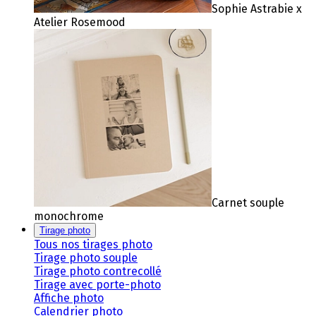
Sophie Astrabie x
Atelier Rosemood
Carnet souple
monochrome
Tirage photo
Tous nos tirages photo
Tirage photo souple
Tirage photo contrecollé
Tirage avec porte-photo
Affiche photo
Calendrier photo