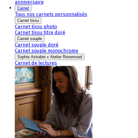
anniversaire
Carnet
Tous nos carnets personnalisés
Carnet tissu
Carnet tissu photo
Carnet tissu titre doré
Carnet souple
Carnet souple doré
Carnet souple monochrome
Sophie Astrabie x Atelier Rosemood
Carnet de lectures