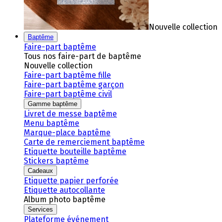
Nouvelle collection
Baptême
Faire-part baptême
Tous nos faire-part de baptême
Nouvelle collection
Faire-part baptême fille
Faire-part baptême garçon
Faire-part baptême civil
Gamme baptême
Livret de messe baptême
Menu baptême
Marque-place baptême
Carte de remerciement baptême
Etiquette bouteille baptême
Stickers baptême
Cadeaux
Etiquette papier perforée
Etiquette autocollante
Album photo baptême
Services
Plateforme événement