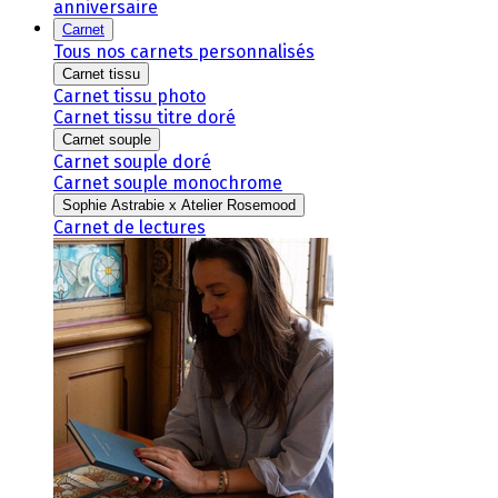
anniversaire
Carnet
Tous nos carnets personnalisés
Carnet tissu
Carnet tissu photo
Carnet tissu titre doré
Carnet souple
Carnet souple doré
Carnet souple monochrome
Sophie Astrabie x Atelier Rosemood
Carnet de lectures