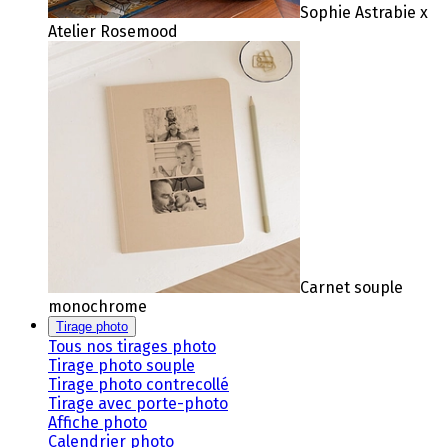
Sophie Astrabie x
Atelier Rosemood
Carnet souple
monochrome
Tirage photo
Tous nos tirages photo
Tirage photo souple
Tirage photo contrecollé
Tirage avec porte-photo
Affiche photo
Calendrier photo