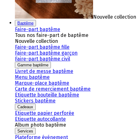
Nouvelle collection
Baptême
Faire-part baptême
Tous nos faire-part de baptême
Nouvelle collection
Faire-part baptême fille
Faire-part baptême garçon
Faire-part baptême civil
Gamme baptême
Livret de messe baptême
Menu baptême
Marque-place baptême
Carte de remerciement baptême
Etiquette bouteille baptême
Stickers baptême
Cadeaux
Etiquette papier perforée
Etiquette autocollante
Album photo baptême
Services
Plateforme événement