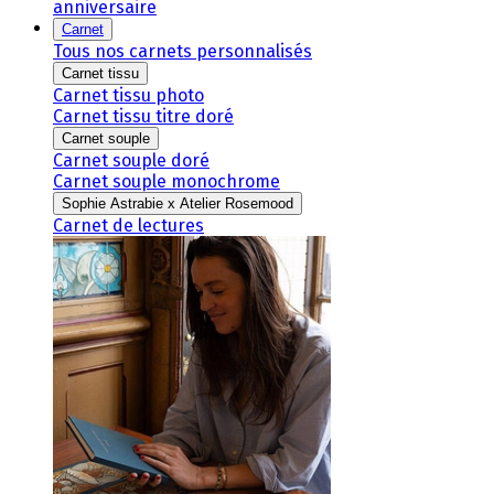
anniversaire
Carnet
Tous nos carnets personnalisés
Carnet tissu
Carnet tissu photo
Carnet tissu titre doré
Carnet souple
Carnet souple doré
Carnet souple monochrome
Sophie Astrabie x Atelier Rosemood
Carnet de lectures