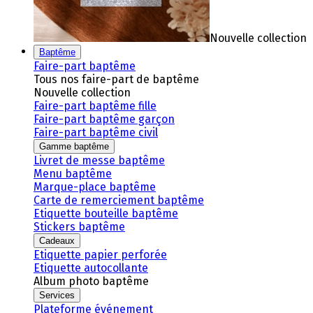
Nouvelle collection
Baptême
Faire-part baptême
Tous nos faire-part de baptême
Nouvelle collection
Faire-part baptême fille
Faire-part baptême garçon
Faire-part baptême civil
Gamme baptême
Livret de messe baptême
Menu baptême
Marque-place baptême
Carte de remerciement baptême
Etiquette bouteille baptême
Stickers baptême
Cadeaux
Etiquette papier perforée
Etiquette autocollante
Album photo baptême
Services
Plateforme événement