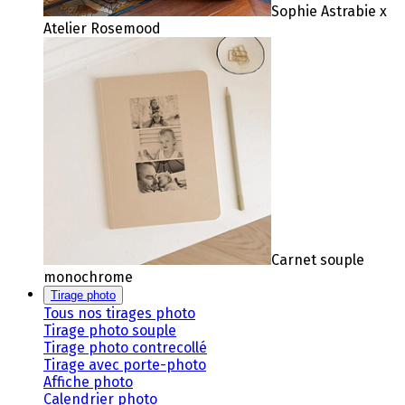
Sophie Astrabie x
Atelier Rosemood
Carnet souple
monochrome
Tirage photo
Tous nos tirages photo
Tirage photo souple
Tirage photo contrecollé
Tirage avec porte-photo
Affiche photo
Calendrier photo