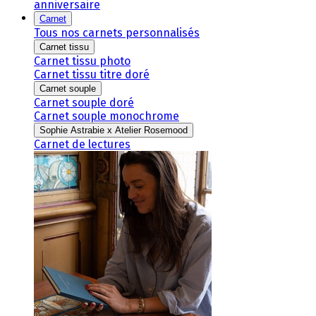
anniversaire
Carnet
Tous nos carnets personnalisés
Carnet tissu
Carnet tissu photo
Carnet tissu titre doré
Carnet souple
Carnet souple doré
Carnet souple monochrome
Sophie Astrabie x Atelier Rosemood
Carnet de lectures