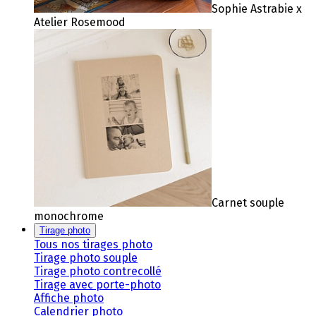
Sophie Astrabie x
Atelier Rosemood
Carnet souple
monochrome
Tirage photo
Tous nos tirages photo
Tirage photo souple
Tirage photo contrecollé
Tirage avec porte-photo
Affiche photo
Calendrier photo