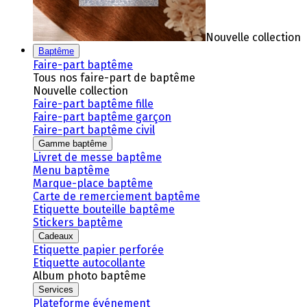
Nouvelle collection
Baptême
Faire-part baptême
Tous nos faire-part de baptême
Nouvelle collection
Faire-part baptême fille
Faire-part baptême garçon
Faire-part baptême civil
Gamme baptême
Livret de messe baptême
Menu baptême
Marque-place baptême
Carte de remerciement baptême
Etiquette bouteille baptême
Stickers baptême
Cadeaux
Etiquette papier perforée
Etiquette autocollante
Album photo baptême
Services
Plateforme événement