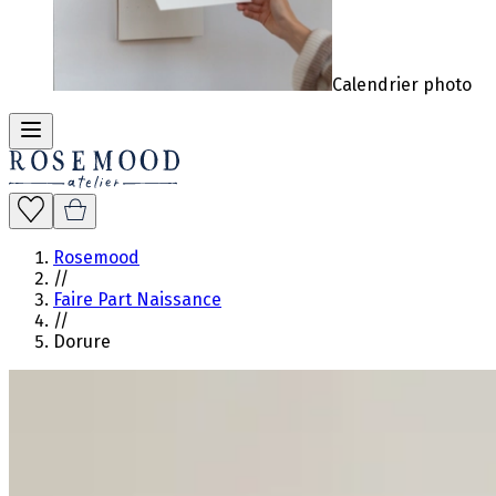
Calendrier photo
Rosemood
//
Faire Part Naissance
//
Dorure