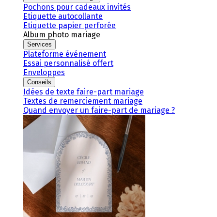
Pochons pour cadeaux invités
Etiquette autocollante
Etiquette papier perforée
Album photo mariage
Services
Plateforme événement
Essai personnalisé offert
Enveloppes
Conseils
Idées de texte faire-part mariage
Textes de remerciement mariage
Quand envoyer un faire-part de mariage ?