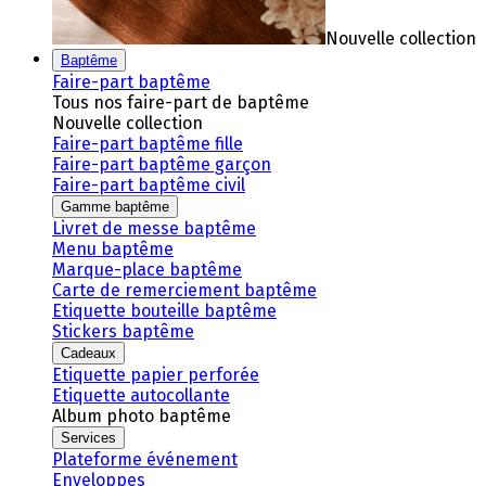
Nouvelle collection
Baptême
Faire-part baptême
Tous nos faire-part de baptême
Nouvelle collection
Faire-part baptême fille
Faire-part baptême garçon
Faire-part baptême civil
Gamme baptême
Livret de messe baptême
Menu baptême
Marque-place baptême
Carte de remerciement baptême
Etiquette bouteille baptême
Stickers baptême
Cadeaux
Etiquette papier perforée
Etiquette autocollante
Album photo baptême
Services
Plateforme événement
Enveloppes