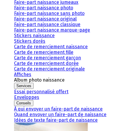
Faire-part naissance jumeaux
Faire-part naissance photo
Faire-part naissance sans photo
Faire-part naissance original
Faire-part naissance classique
Faire-part naissance marque-page
Stickers naissance
Stickers dorés
Carte de remerciement naissance
Carte de remerciement fille
Carte de remerciement garçon
Carte de remerciement dorée
Carte de remerciement originale
Affiches
Album photo naissance
Services
Essai personnalisé offert
Enveloppes
Conseils
À qui envoyer un faire-part de naissance
Quand envoyer un faire-part de naissance
Idées de texte faire-part de naissance