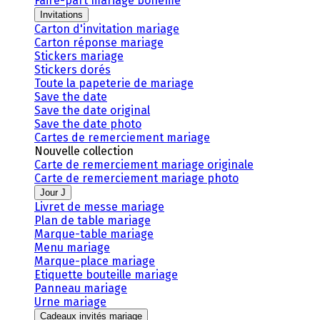
Faire-part mariage bohème
Invitations
Carton d'invitation mariage
Carton réponse mariage
Stickers mariage
Stickers dorés
Toute la papeterie de mariage
Save the date
Save the date original
Save the date photo
Cartes de remerciement mariage
Nouvelle collection
Carte de remerciement mariage originale
Carte de remerciement mariage photo
Jour J
Livret de messe mariage
Plan de table mariage
Marque-table mariage
Menu mariage
Marque-place mariage
Etiquette bouteille mariage
Panneau mariage
Urne mariage
Cadeaux invités mariage