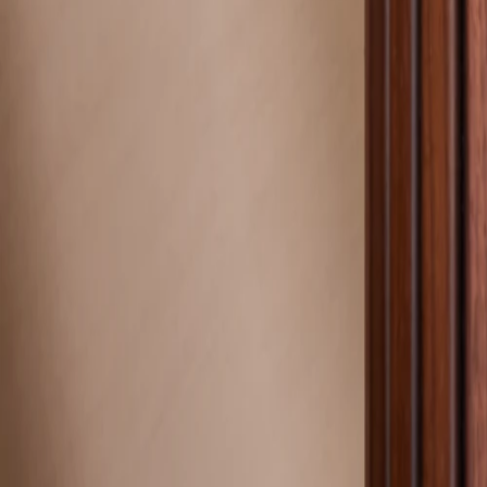
Nouvelle collection
Baptême
Faire-part baptême
Tous nos faire-part de baptême
Nouvelle collection
Faire-part baptême fille
Faire-part baptême garçon
Faire-part baptême civil
Gamme baptême
Livret de messe baptême
Menu baptême
Marque-place baptême
Carte de remerciement baptême
Etiquette bouteille baptême
Stickers baptême
Cadeaux
Etiquette papier perforée
Etiquette autocollante
Album photo baptême
Services
Plateforme événement
Enveloppes