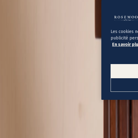
Album photo ouverture à plat
Par occasion
Album photo de l'année
Album photo naissance
Album photo mariage
Album photo baptême
Les cookies n
Album photo voyage
publicité per
Le savoir-faire Rosemood
En savoir pl
Nos papiers
Nos formats et tarifs
Délais et livraison
Voir tous nos albums photo
Coffret album photo