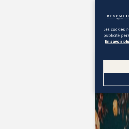
Album photo ouverture à plat
Par occasion
Album photo de l'année
Album photo naissance
Album photo mariage
Album photo baptême
Les cookies n
Album photo voyage
publicité per
Le savoir-faire Rosemood
En savoir pl
Nos papiers
Nos formats et tarifs
Délais et livraison
Voir tous nos albums photo
Coffret album photo