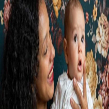
 x Atelier Rosemood