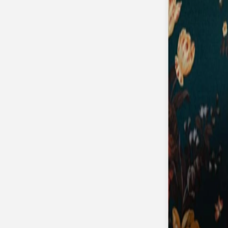
Apaches Collections
Album photo tissu
Naissance
Faire-part naissance
Tous nos faire-part de naissance
Nouvelle collection
Faire-part naissance fille
Faire-part naissance garçon
Faire-part naissance mixte