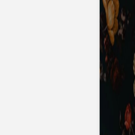
Faire-part naissance jumeaux
Faire-part naissance photo
Faire-part naissance sans photo
Faire-part naissance original
Faire-part naissance classique
Faire-part naissance marque-page
Stickers naissance
Stickers dorés
Carte de remerciement naissance
Carte de remerciement fille
Carte de remerciement garçon
Carte de remerciement dorée
Carte de remerciement originale
Affiches
Album photo naissance
Services
Essai personnalisé offert
Enveloppes
Conseils
À qui envoyer un faire-part de naissance
Quand envoyer un faire-part de naissance
Idées de texte faire-part de naissance