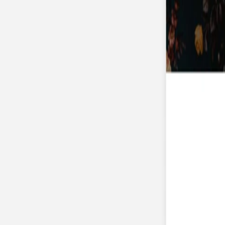
Nouvelle collection
Mariage
Faire-part mariage
Tous nos faire-part de mariage
Nouvelle collection
Faire-part mariage original
Faire-part mariage classique
Faire-part mariage champêtre
Faire-part mariage vintage
Faire-part mariage nature
Faire-part mariage photo
Faire-part mariage doré