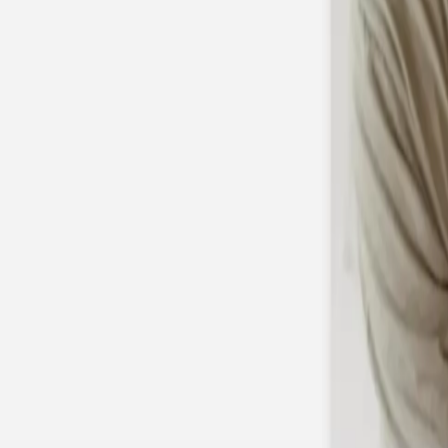
Nouvelle collection
Mariage
Faire-part mariage
Tous nos faire-part de mariage
Nouvelle collection
Faire-part mariage original
Faire-part mariage classique
Faire-part mariage champêtre
Faire-part mariage vintage
Faire-part mariage nature
Faire-part mariage photo
Faire-part mariage doré