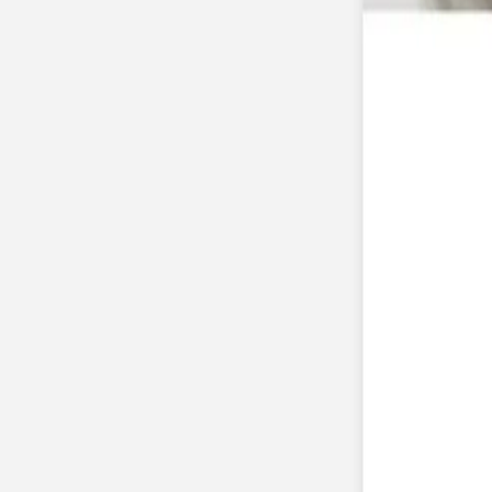
Faire-part mariage bohème
Invitations
Carton d'invitation mariage
Carton réponse mariage
Stickers mariage
Stickers dorés
Toute la papeterie de mariage
Save the date
Save the date original
Save the date photo
Cartes de remerciement mariage
Nouvelle collection
Carte de remerciement mariage originale
Carte de remerciement mariage photo
Jour J
Livret de messe mariage
Plan de table mariage
Marque-table mariage
Menu mariage
Marque-place mariage
Etiquette bouteille mariage
Panneau mariage
Urne mariage
Cadeaux invités mariage