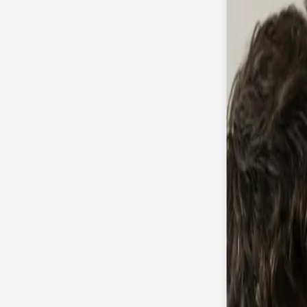
Apaches Collections
Album photo tissu
Naissance
Faire-part naissance
Tous nos faire-part de naissance
Nouvelle collection
Faire-part naissance fille
Faire-part naissance garçon
Faire-part naissance mixte