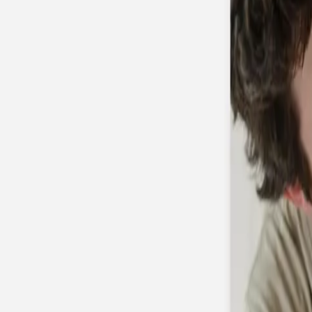
Faire-part naissance jumeaux
Faire-part naissance photo
Faire-part naissance sans photo
Faire-part naissance original
Faire-part naissance classique
Faire-part naissance marque-page
Stickers naissance
Stickers dorés
Carte de remerciement naissance
Carte de remerciement fille
Carte de remerciement garçon
Carte de remerciement dorée
Carte de remerciement originale
Affiches
Album photo naissance
Services
Essai personnalisé offert
Enveloppes
Conseils
À qui envoyer un faire-part de naissance
Quand envoyer un faire-part de naissance
Idées de texte faire-part de naissance