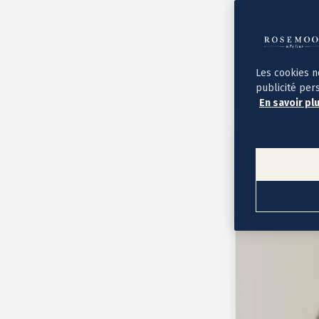
Album photo ouverture à plat
Par occasion
Album photo de l'année
Album photo naissance
Album photo mariage
Album photo baptême
Les cookies n
Album photo voyage
publicité per
Le savoir-faire Rosemood
En savoir pl
Nos papiers
Nos formats et tarifs
Délais et livraison
Voir tous nos albums photo
Coffret album photo