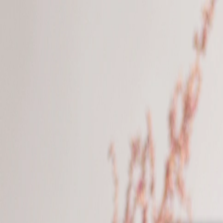
À propos
Aide & Contact
Album photo
Naissance
Mariage
Baptême
Autres évènements
Carnet
Tirage photo
Album photo
Par collection
Album photo rigide
Album photo souple
Album photo tissu