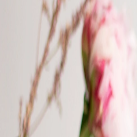
Apaches Collections
Album photo tissu
Naissance
Faire-part naissance
Tous nos faire-part de naissance
Nouvelle collection
Faire-part naissance fille
Faire-part naissance garçon
Faire-part naissance mixte