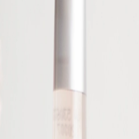
 x Atelier Rosemood