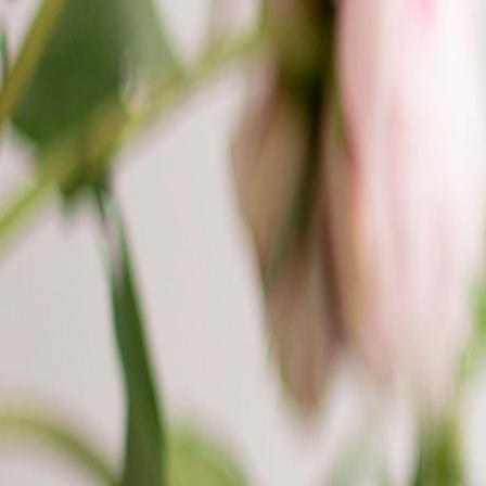
Nouvelle collection
Mariage
Faire-part mariage
Tous nos faire-part de mariage
Nouvelle collection
Faire-part mariage original
Faire-part mariage classique
Faire-part mariage champêtre
Faire-part mariage vintage
Faire-part mariage nature
Faire-part mariage photo
Faire-part mariage doré