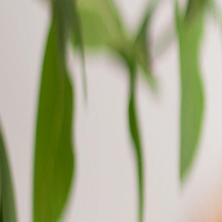
Faire-part mariage bohème
Invitations
Carton d'invitation mariage
Carton réponse mariage
Stickers mariage
Stickers dorés
Toute la papeterie de mariage
Save the date
Save the date original
Save the date photo
Cartes de remerciement mariage
Nouvelle collection
Carte de remerciement mariage originale
Carte de remerciement mariage photo
Jour J
Livret de messe mariage
Plan de table mariage
Marque-table mariage
Menu mariage
Marque-place mariage
Etiquette bouteille mariage
Panneau mariage
Urne mariage
Cadeaux invités mariage