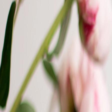
Faire-part naissance jumeaux
Faire-part naissance photo
Faire-part naissance sans photo
Faire-part naissance original
Faire-part naissance classique
Faire-part naissance marque-page
Stickers naissance
Stickers dorés
Carte de remerciement naissance
Carte de remerciement fille
Carte de remerciement garçon
Carte de remerciement dorée
Carte de remerciement originale
Affiches
Album photo naissance
Services
Essai personnalisé offert
Enveloppes
Conseils
À qui envoyer un faire-part de naissance
Quand envoyer un faire-part de naissance
Idées de texte faire-part de naissance