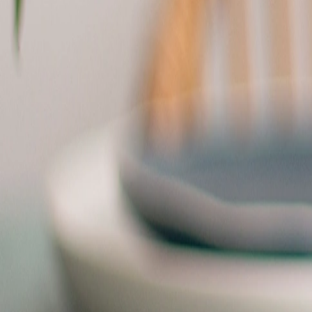
Nouvelle collection
Baptême
Faire-part baptême
Tous nos faire-part de baptême
Nouvelle collection
Faire-part baptême fille
Faire-part baptême garçon
Faire-part baptême civil
Gamme baptême
Livret de messe baptême
Menu baptême
Marque-place baptême
Carte de remerciement baptême
Etiquette bouteille baptême
Stickers baptême
Cadeaux
Etiquette papier perforée
Etiquette autocollante
Album photo baptême
Services
Plateforme événement
Enveloppes