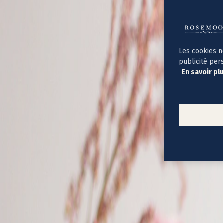
Album photo ouverture à plat
Par occasion
Album photo de l'année
Album photo naissance
Album photo mariage
Album photo baptême
Les cookies n
Album photo voyage
publicité per
Le savoir-faire Rosemood
En savoir pl
Nos papiers
Nos formats et tarifs
Délais et livraison
Voir tous nos albums photo
Coffret album photo