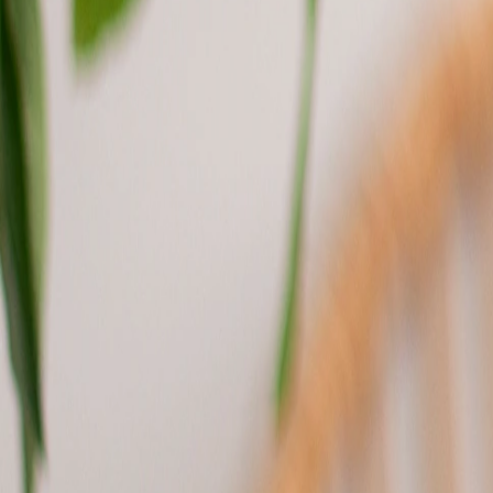
Pochons pour cadeaux invités
Etiquette autocollante
Etiquette papier perforée
Album photo mariage
Services
Plateforme événement
Essai personnalisé offert
Enveloppes
Conseils
Idées de texte faire-part mariage
Textes de remerciement mariage
Quand envoyer un faire-part de mariage ?