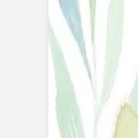
Faire-part mariage bohème
Invitations
Carton d'invitation mariage
Carton réponse mariage
Stickers mariage
Stickers dorés
Toute la papeterie de mariage
Save the date
Save the date original
Save the date photo
Cartes de remerciement mariage
Nouvelle collection
Carte de remerciement mariage originale
Carte de remerciement mariage photo
Jour J
Livret de messe mariage
Plan de table mariage
Marque-table mariage
Menu mariage
Marque-place mariage
Etiquette bouteille mariage
Panneau mariage
Urne mariage
Cadeaux invités mariage