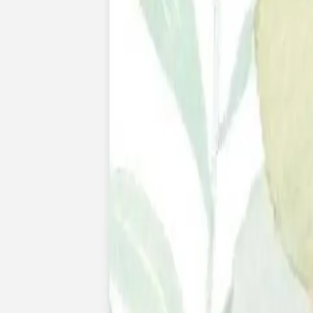
Pochons pour cadeaux invités
Etiquette autocollante
Etiquette papier perforée
Album photo mariage
Services
Plateforme événement
Essai personnalisé offert
Enveloppes
Conseils
Idées de texte faire-part mariage
Textes de remerciement mariage
Quand envoyer un faire-part de mariage ?