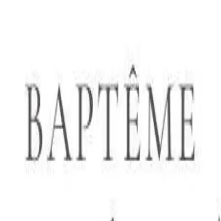
 x Atelier Rosemood