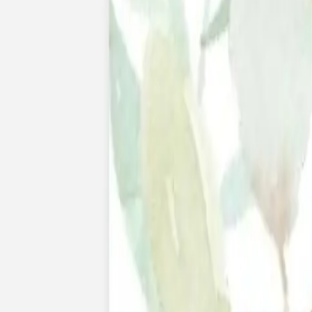
Nouvelle collection
Baptême
Faire-part baptême
Tous nos faire-part de baptême
Nouvelle collection
Faire-part baptême fille
Faire-part baptême garçon
Faire-part baptême civil
Gamme baptême
Livret de messe baptême
Menu baptême
Marque-place baptême
Carte de remerciement baptême
Etiquette bouteille baptême
Stickers baptême
Cadeaux
Etiquette papier perforée
Etiquette autocollante
Album photo baptême
Services
Plateforme événement
Enveloppes