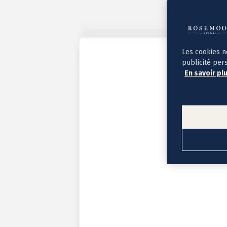
Album photo ouverture à plat
Par occasion
Album photo de l'année
Album photo naissance
Album photo mariage
Album photo baptême
Les cookies n
Album photo voyage
publicité per
Le savoir-faire Rosemood
En savoir pl
Nos papiers
Nos formats et tarifs
Délais et livraison
Voir tous nos albums photo
Coffret album photo