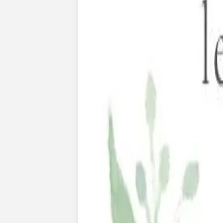
Faire-part naissance jumeaux
Faire-part naissance photo
Faire-part naissance sans photo
Faire-part naissance original
Faire-part naissance classique
Faire-part naissance marque-page
Stickers naissance
Stickers dorés
Carte de remerciement naissance
Carte de remerciement fille
Carte de remerciement garçon
Carte de remerciement dorée
Carte de remerciement originale
Affiches
Album photo naissance
Services
Essai personnalisé offert
Enveloppes
Conseils
À qui envoyer un faire-part de naissance
Quand envoyer un faire-part de naissance
Idées de texte faire-part de naissance