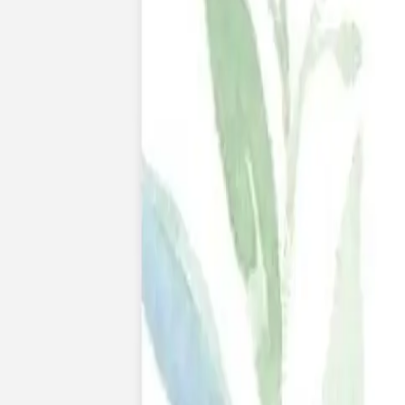
Nouvelle collection
Mariage
Faire-part mariage
Tous nos faire-part de mariage
Nouvelle collection
Faire-part mariage original
Faire-part mariage classique
Faire-part mariage champêtre
Faire-part mariage vintage
Faire-part mariage nature
Faire-part mariage photo
Faire-part mariage doré