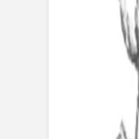
Faire-part naissance jumeaux
Faire-part naissance photo
Faire-part naissance sans photo
Faire-part naissance original
Faire-part naissance classique
Faire-part naissance marque-page
Stickers naissance
Stickers dorés
Carte de remerciement naissance
Carte de remerciement fille
Carte de remerciement garçon
Carte de remerciement dorée
Carte de remerciement originale
Affiches
Album photo naissance
Services
Essai personnalisé offert
Enveloppes
Conseils
À qui envoyer un faire-part de naissance
Quand envoyer un faire-part de naissance
Idées de texte faire-part de naissance