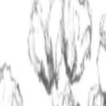
 x Atelier Rosemood