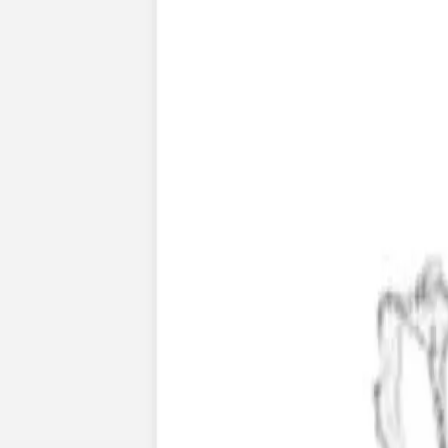
Apaches Collections
Album photo tissu
Naissance
Faire-part naissance
Tous nos faire-part de naissance
Nouvelle collection
Faire-part naissance fille
Faire-part naissance garçon
Faire-part naissance mixte