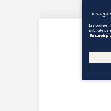
Album photo ouverture à plat
Par occasion
Album photo de l'année
Album photo naissance
Album photo mariage
Album photo baptême
Les cookies n
Album photo voyage
publicité per
Le savoir-faire Rosemood
En savoir pl
Nos papiers
Nos formats et tarifs
Délais et livraison
Voir tous nos albums photo
Coffret album photo