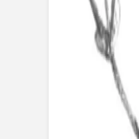
Nouvelle collection
Baptême
Faire-part baptême
Tous nos faire-part de baptême
Nouvelle collection
Faire-part baptême fille
Faire-part baptême garçon
Faire-part baptême civil
Gamme baptême
Livret de messe baptême
Menu baptême
Marque-place baptême
Carte de remerciement baptême
Etiquette bouteille baptême
Stickers baptême
Cadeaux
Etiquette papier perforée
Etiquette autocollante
Album photo baptême
Services
Plateforme événement
Enveloppes