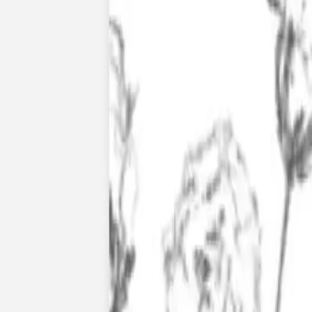
Faire-part mariage bohème
Invitations
Carton d'invitation mariage
Carton réponse mariage
Stickers mariage
Stickers dorés
Toute la papeterie de mariage
Save the date
Save the date original
Save the date photo
Cartes de remerciement mariage
Nouvelle collection
Carte de remerciement mariage originale
Carte de remerciement mariage photo
Jour J
Livret de messe mariage
Plan de table mariage
Marque-table mariage
Menu mariage
Marque-place mariage
Etiquette bouteille mariage
Panneau mariage
Urne mariage
Cadeaux invités mariage