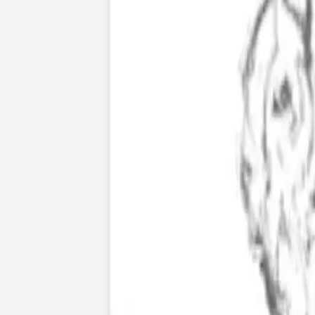
Nouvelle collection
Mariage
Faire-part mariage
Tous nos faire-part de mariage
Nouvelle collection
Faire-part mariage original
Faire-part mariage classique
Faire-part mariage champêtre
Faire-part mariage vintage
Faire-part mariage nature
Faire-part mariage photo
Faire-part mariage doré