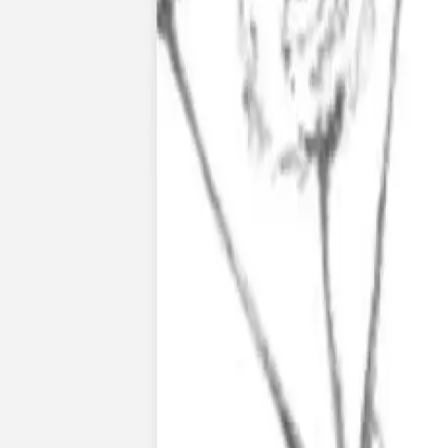
Pochons pour cadeaux invités
Etiquette autocollante
Etiquette papier perforée
Album photo mariage
Services
Plateforme événement
Essai personnalisé offert
Enveloppes
Conseils
Idées de texte faire-part mariage
Textes de remerciement mariage
Quand envoyer un faire-part de mariage ?