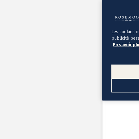
Album photo ouverture à plat
Par occasion
Album photo de l'année
Album photo naissance
Album photo mariage
Album photo baptême
Les cookies n
Album photo voyage
publicité per
Le savoir-faire Rosemood
En savoir pl
Nos papiers
Nos formats et tarifs
Délais et livraison
Voir tous nos albums photo
Coffret album photo