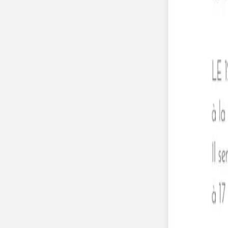
Faire-part mariage bohème
Invitations
Carton d'invitation mariage
Carton réponse mariage
Stickers mariage
Stickers dorés
Toute la papeterie de mariage
Save the date
Save the date original
Save the date photo
Cartes de remerciement mariage
Nouvelle collection
Carte de remerciement mariage originale
Carte de remerciement mariage photo
Jour J
Livret de messe mariage
Plan de table mariage
Marque-table mariage
Menu mariage
Marque-place mariage
Etiquette bouteille mariage
Panneau mariage
Urne mariage
Cadeaux invités mariage