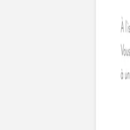
Pochons pour cadeaux invités
Etiquette autocollante
Etiquette papier perforée
Album photo mariage
Services
Plateforme événement
Essai personnalisé offert
Enveloppes
Conseils
Idées de texte faire-part mariage
Textes de remerciement mariage
Quand envoyer un faire-part de mariage ?