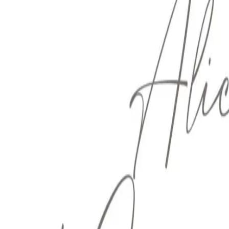
 x Atelier Rosemood