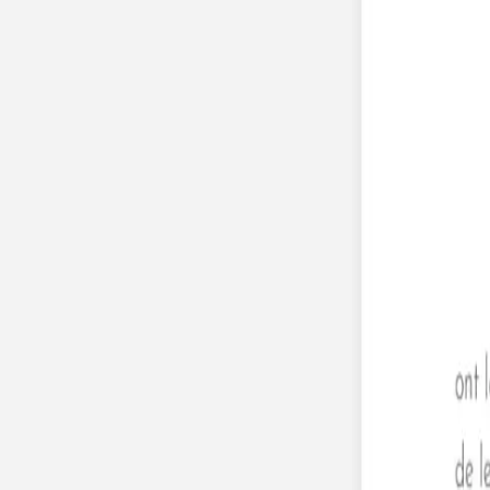
Nouvelle collection
Mariage
Faire-part mariage
Tous nos faire-part de mariage
Nouvelle collection
Faire-part mariage original
Faire-part mariage classique
Faire-part mariage champêtre
Faire-part mariage vintage
Faire-part mariage nature
Faire-part mariage photo
Faire-part mariage doré