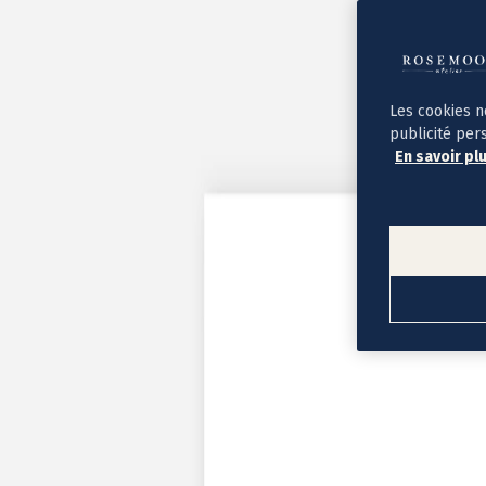
Album photo ouverture à plat
Par occasion
Album photo de l'année
Album photo naissance
Album photo mariage
Album photo baptême
Les cookies n
Album photo voyage
publicité per
Le savoir-faire Rosemood
En savoir pl
Nos papiers
Nos formats et tarifs
Délais et livraison
Voir tous nos albums photo
Coffret album photo